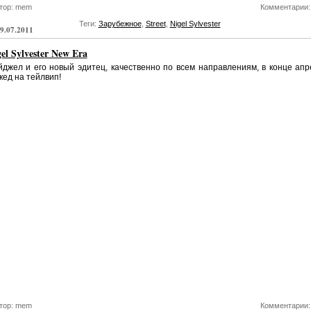
тор: mem
Комментарии:
Теги:
Зарубежное
,
Street
,
Nigel Sylvester
9.07.2011
el Sylvester New Era
джел и его новый эдитец, качественно по всем направлениям, в конце ап
кед на тейлвип!
тор: mem
Комментарии: