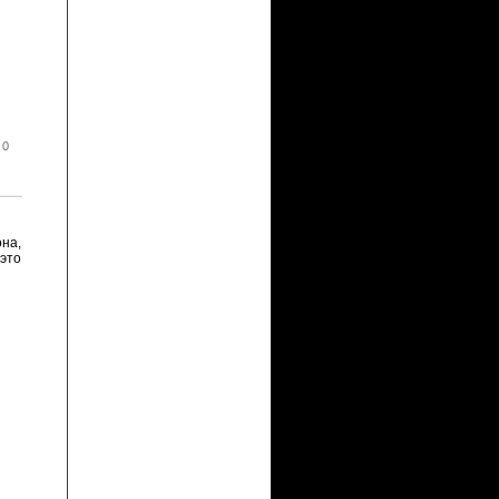
 0
она,
это