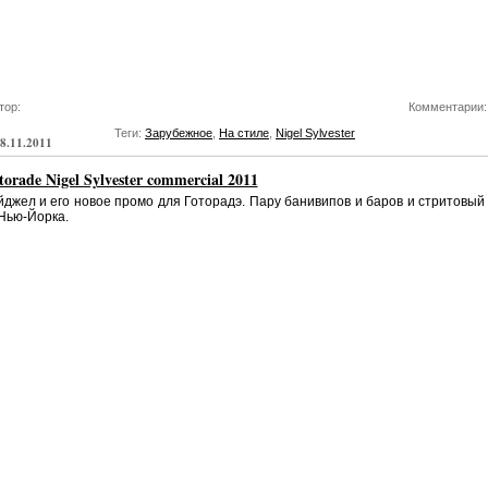
тор:
Комментарии:
Теги:
Зарубежное
,
На стиле
,
Nigel Sylvester
8.11.2011
orade Nigel Sylvester commercial 2011
джел и его новое промо для Готорадэ. Пару банивипов и баров и стритовый
Нью-Йорка.