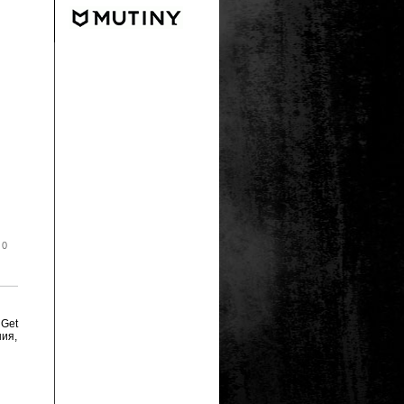
 0
 Get
ния,