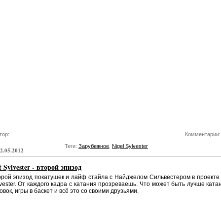
тор:
Комментарии:
Теги:
Зарубежное
,
Nigel Sylvester
2.05.2012
 Sylvester - второй эпизод
рой эпизод покатушек и лайф стайла с Найджелом Сильвестером в проекте
vester. От каждого кадра с катания прозреваешь. Что может быть лучше ката
овок, игры в баскет и всё это со своими друзьями.