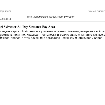
тор: mem
Комментарии:
Теги:
Зарубежное
,
Street
,
Nigel Sylvester
7.08.2011
el Sylvester All Day Sessions: Bay Area
редная серия с Найджелом и уличным катанием. Конечно, наиграно и всё та
смотреть приятно. Красивая постановка и реализация. А катание как всег
джела, правда, в этом эдите, мне показалось, слишком много випов и баров.