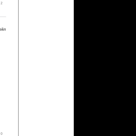
 2
рейл
 0