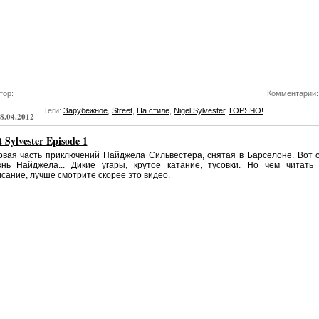
тор:
Комментарии:
Теги:
Зарубежное
,
Street
,
На стиле
,
Nigel Sylvester
,
ГОРЯЧО!
8.04.2012
 Sylvester Episode 1
вая часть приключений Найджела Сильвестера, снятая в Барселоне. Вот 
знь Найджела... Дикие угары, крутое катание, тусовки. Но чем читать 
сание, лучше смотрите скорее это видео.