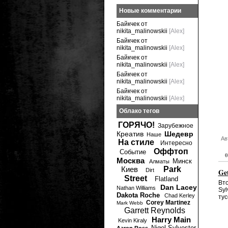
Новые комментарии
Байкчек от
nikita_malinowskii
[Alex]
Байкчек от
nikita_malinowskii
[Alex]
Байкчек от
nikita_malinowskii
[Alex]
Байкчек от
nikita_malinowskii
[Alex]
Байкчек от
nikita_malinowskii
[Alex]
Облако тегов
ГОРЯЧО!
Зарубежное
Креатив
Шедевр
Наше
Ав
На стиле
Интересно
Оффтоп
Событие
0
Москва
Минск
Алматы
Киев
Park
Dirt
Get
Street
Flatland
Вто
Dan Lacey
Nathan Williams
Syl
Dakota Roche
Chad Kerley
тус
Corey Martinez
Mark Webb
Garrett Reynolds
Harry Main
Kevin Kiraly
Nigel Sylvester