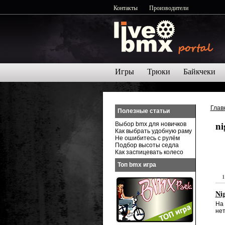
Контакты
Производители
Игры
Трюки
Байкчеки
Глав
Полезные статьи
ni
Выбор bmx для новичков
Как выбрать удобную раму
Не ошибитесь с рулём
Подбор высоты седла
Как заспицевать колесо
Топ bmx игра
1
Nig
На 
нет