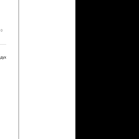
 0
 дух