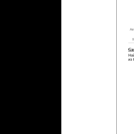
Ав
1
Gat
Най
из 