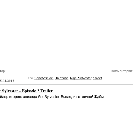
тор:
Комментарии:
Теги:
Зарубежное
,
На стиле
,
Nigel Sylvester
,
Street
5.04.2012
 Sylvester - Episode 2 Trailer
йлер второго эпизода Get Sylvester. Выглядит отлично! Ждём.