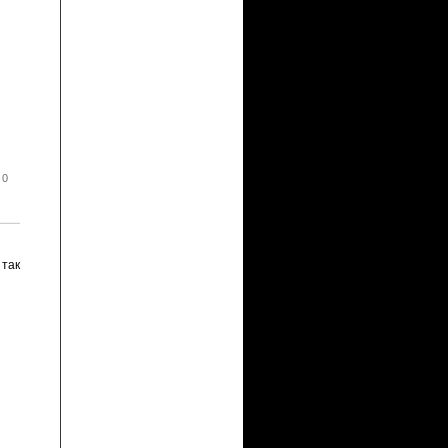
 0
 так