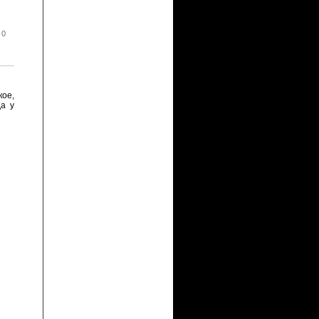
 0
кое,
да у