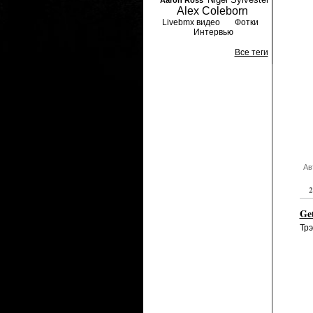
Aaron Ross
Alex Coleborn
Livebmx видео
Фотки
Интервью
Все теги
Ав
2
Get
Трэ