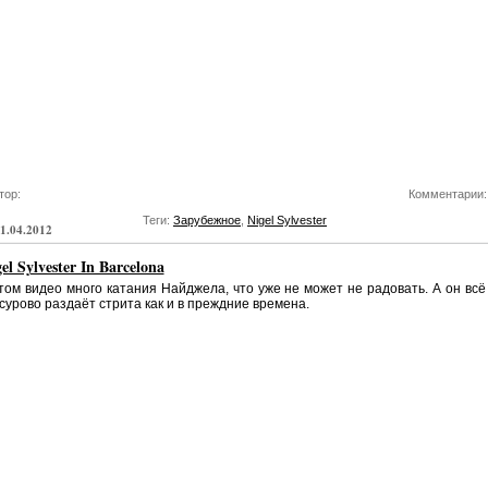
тор:
Комментарии:
Теги:
Зарубежное
,
Nigel Sylvester
1.04.2012
el Sylvester In Barcelona
том видео много катания Найджела, что уже не может не радовать. А он всё
сурово раздаёт стрита как и в преждние времена.