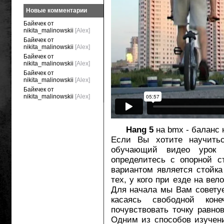
Новые комментарии
Байкчек от
nikita_malinowskii
[Alex]
Байкчек от
nikita_malinowskii
[Alex]
Байкчек от
nikita_malinowskii
[Alex]
Байкчек от
nikita_malinowskii
[Alex]
Байкчек от
nikita_malinowskii
[Alex]
Hang 5
на bmx - баланс н
Если Вы хотите научитьс
обучающий видео урок 
определитесь с опорной с
вариантом является стойка
тех, у кого при езде на ве
Для начала мы Вам совету
касаясь свободной кон
почувствовать точку равнов
Одним из способов изучен