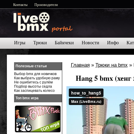
Контакты
Производители
Игры
Трюки
Байкчеки
Новости
Инфо
Кат
Главная
»
Трюки на bmx
» 
Полезные статьи
Выбор bmx для новичков
Hang 5 bmx (хенг 
Как выбрать удобную раму
Не ошибитесь с рулём
Подбор высоты седла
Как заспицевать колесо
Топ bmx игра