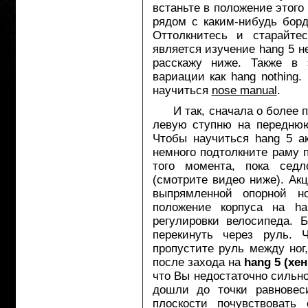
встаньте в положение этого
рядом с каким-нибудь борд
Оттолкнитесь и старайте
является изучение hang 5 н
расскажу ниже. Также в 
вариации как hang nothing
научиться
nose manual
.
И так, сначала о более пр
левую ступню на переднюю
Чтобы научиться hang 5 ак
немного подтолкните раму 
того момента, пока сед
(смотрите видео ниже). Ак
выпрямленной опорной н
положение корпуса на h
регулировки велосипеда. 
перекинуть через руль. 
пропустите руль между ног
после захода на
hang 5 (хен
что Вы недостаточно сильно
дошли до точки равновес
плоскости почувствовать 