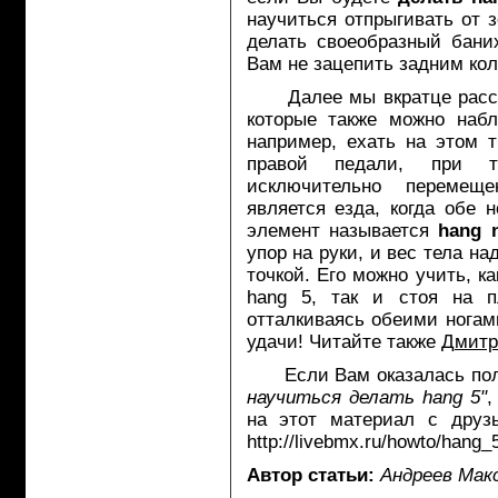
научиться отпрыгивать от з
делать своеобразный бани
Вам не зацепить задним ко
Далее мы вкратце расскаж
которые также можно набл
например, ехать на этом 
правой педали, при т
исключительно перемещ
является езда, когда обе
элемент называется
hang 
упор на руки, и вес тела н
точкой. Его можно учить, к
hang 5, так и стоя на п
отталкиваясь обеими ногам
удачи! Читайте также
Дмитр
Если Вам оказалась полез
научиться делать hang 5"
,
на этот материал с друзь
http://livebmx.ru/howto/hang_
Автор статьи:
Андреев Мак