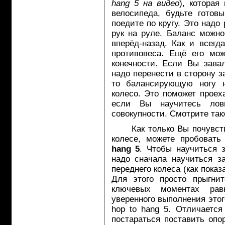
hang 5 на видео
), которая
велосипеда, будьте готов
поедите по кругу. Это надо
рук на руле. Баланс можн
вперёд-назад. Как и всегд
противовеса. Ещё его мо
конечности. Если Вы зава
надо перенести в сторону з
то балансирующую ногу н
колесо. Это поможет проех
если Вы научитесь лов
совокупности. Смотрите та
Как только Вы почувствуе
колесе, можете пробовать
hang 5
. Чтобы научиться 
надо сначала научиться з
переднего колеса (как пока
Для этого просто прыгни
ключевых моментах рав
уверенного выполнения этог
hop to hang 5. Отличаетс
постараться поставить опо