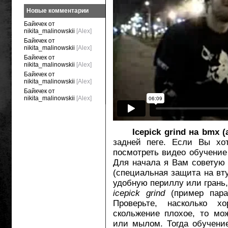
Новые комментарии
Байкчек от
nikita_malinowskii
[Alex]
Байкчек от
nikita_malinowskii
[Alex]
Байкчек от
nikita_malinowskii
[Alex]
Байкчек от
nikita_malinowskii
[Alex]
Байкчек от
nikita_malinowskii
[Alex]
Icepick grind на bmx 
задней пеге. Если Вы хот
посмотреть видео обучение 
Для начала я Вам советую 
(специальная защита на вту
удобную периллу или грань,
icepick grind
(пример парап
Проверьте, насколько х
скольжение плохое, то мо
или мылом. Тогда обучение