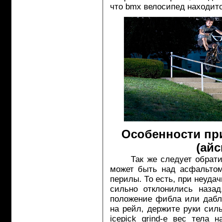
что bmx велосипед находитс
Особенности при
(айс
Так же следует обратить
может быть над асфальтом
перилы. То есть, при неудач
сильно отклонились наза
положение фибла или дабл
на рейл, держите руки силь
icepick grind-е вес тела