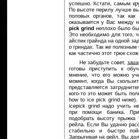
успешно. Кстати, самым к
По высоте перилу лучше вы
половых органов, так как
оказывается у Вас между 
pick grind
неплохо было бы 
Это необходимо для того, 
айспик грайнда на одной за
о гриндах. Так же полезным
как частично этот трюк схож с
Не забудьте совет,
защ
готовы приступить к обуч
мнение, что его можно уч
момент, когда Вы скользит
представляется затрудните
кого-то это может быть по
how to ice pick grind ниже
icepick grind надо учить 
при помощи баника. При
подобрать высоту прыжка 
рейла. Если Вы удачно расс
стабильно и быстро по
Запрыгивая на рейл, Вы дол