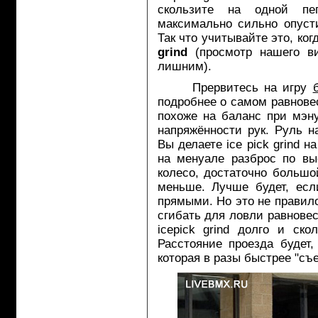
скользите на одной пе
максимально сильно опуст
Так что учитывайте это, ко
grind
(просмотр нашего ви
лишним).
Прервитесь на игру
подробнее о самом равнове
похоже на баланс при мэн
напряжённости рук. Руль н
Вы делаете ice pick grind н
на менуале разброс по вы
колесо, достаточно большо
меньше. Лучше будет, есл
прямыми. Но это не правило
сгибать для ловли равнове
icepick grind долго и ско
Расстояние проезда будет,
которая в разы быстрее "съ