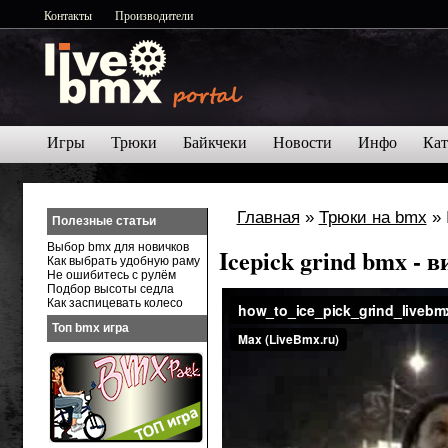
Контакты
Производители
Игры
Трюки
Байкчеки
Новости
Инфо
Кат
Главная
»
Трюки на bmx
» 
Полезные статьи
Выбор bmx для новичков
Icepick grind bmx - 
Как выбрать удобную раму
Не ошибитесь с рулём
Подбор высоты седла
Как заспицевать колесо
Топ bmx игра