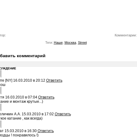
тор:
Комментарии:
Теги:
Наше
,
Москва
,
Street
бавить комментарий
СУЖДЕНИЕ
rre [NY]
16.03.2010 в 20:12
Ответить
рош
стя
16.03.2010 в 07:04
Ответить
ание и монтаж крутые...)
личкин А.А.
15.03.2010 в 17:02
Ответить
кое катание , как всегда)
ат
15.03.2010 в 16:30
Ответить
одцы ! понравилось !)