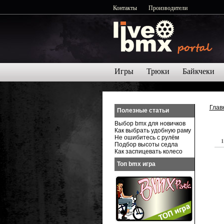
Контакты
Производители
Игры
Трюки
Байкчеки
Глав
Полезные статьи
Выбор bmx для новичков
Как выбрать удобную раму
Не ошибитесь с рулём
1
Подбор высоты седла
Как заспицевать колесо
Топ bmx игра