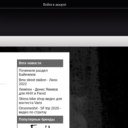
Войти в аккаунт
Bmx новости
Починили раздел
Байкчеков
Bmx street station - Лион
2022
Люмпен - Денис Якимов
для ННХ и Fiend
Stress bike shop видео для
контеста Vans
Onsomeshit - SF trip 2020 -
видео по стритку
Популярные бренды