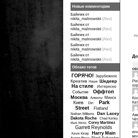
Новые комментарии
Байкчек от
nikita_malinowskii
[Alex]
Байкчек от
nikita_malinowskii
[Alex]
Байкчек от
Ав
nikita_malinowskii
[Alex]
Байкчек от
nikita_malinowskii
[Alex]
Байкчек от
До
nikita_malinowskii
[Alex]
Облако тегов
ОБ
ГОРЯЧО!
Зарубежное
Креатив
Шедевр
Pie
Наше
хо
На стиле
Интересно
Оффтоп
Событие
Москва
Минск
Алматы
Ко
Киев
Park
Кат
Dirt
Street
Flatland
Dan Lacey
Nathan Williams
Аме
Dakota Roche
Chad Kerley
Чёт
Corey Martinez
Mark Webb
Garrett Reynolds
игн
Harry Main
Kevin Kiraly
мол
Nigel Sylvester