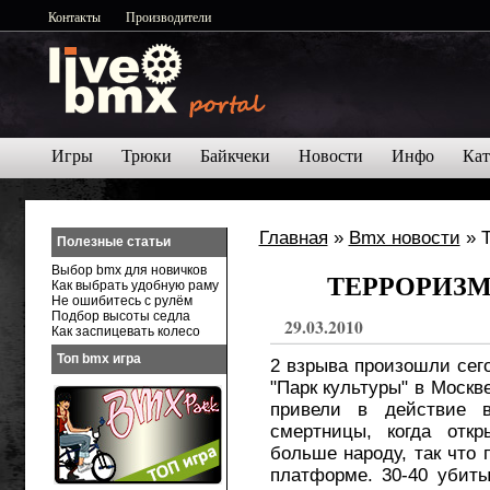
Контакты
Производители
Игры
Трюки
Байкчеки
Новости
Инфо
Кат
Главная
»
Bmx новости
» 
Полезные статьи
Выбор bmx для новичков
ТЕРРОРИЗМ 
Как выбрать удобную раму
Не ошибитесь с рулём
Подбор высоты седла
29.03.2010
Как заспицевать колесо
Топ bmx игра
2 взрыва произошли сего
"Парк культуры" в Москв
привели в действие в
смертницы, когда откр
больше народу, так что 
платформе. 30-40 убит