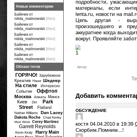
подробности, ужасающи
Новые комментарии
материалы, если инте
lenta.ru, новости на mail
Байкчек от
nikita_malinowskii
[Alex]
Цель другая - выра
Байкчек от
произошедшего и пре
nikita_malinowskii
[Alex]
аккуратнее когда выходи
Байкчек от
вокруг. Проявляйте забот
nikita_malinowskii
[Alex]
Байкчек от
nikita_malinowskii
[Alex]
Байкчек от
nikita_malinowskii
[Alex]
Облако тегов
Автор:
ГОРЯЧО!
Зарубежное
Те
Креатив
Шедевр
Наше
На стиле
Интересно
Оффтоп
Событие
Добавить коммента
Москва
Минск
Алматы
Киев
Park
Dirt
Street
Flatland
ОБСУЖДЕНИЕ
Dan Lacey
Nathan Williams
Dakota Roche
Chad Kerley
Corey Martinez
Mark Webb
костя
04.04.2010 в 19:39
Garrett Reynolds
Скорбим.Помним...!
Harry Main
Kevin Kiraly
Nigel Sylvester