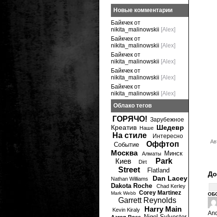
Новые комментарии
Байкчек от
nikita_malinowskii
[Alex]
Байкчек от
nikita_malinowskii
[Alex]
Байкчек от
nikita_malinowskii
[Alex]
Байкчек от
nikita_malinowskii
[Alex]
Байкчек от
nikita_malinowskii
[Alex]
Облако тегов
ГОРЯЧО!
Зарубежное
Креатив
Шедевр
Наше
На стиле
Интересно
Ав
Оффтоп
Событие
Москва
Минск
Алматы
Киев
Park
Dirt
Street
Flatland
До
Dan Lacey
Nathan Williams
Dakota Roche
Chad Kerley
Corey Martinez
Mark Webb
ОБ
Garrett Reynolds
Harry Main
Kevin Kiraly
An
Nigel Sylvester