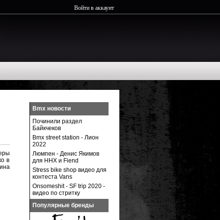
Войти в аккаунт
Bmx новости
Починили раздел
Байкчеков
Bmx street station - Лион
2022
еры
Люмпен - Денис Якимов
ко в
для ННХ и Fiend
ина
Stress bike shop видео для
контеста Vans
Onsomeshit - SF trip 2020 -
видео по стритку
Популярные бренды