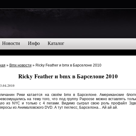
Новости
Инфо
Каталог
ная
»
Bmx новости
» Ricky Feather и bmx в Барселоне 2010
Ricky Feather и bmx в Барселоне 2010
3.04.2010
гличанин Рики катается на своём bmx в Барселоне. Американские блогг
евозмущались на тему того, что под группу Papoose можно вставлять толь
део из NYC и только с 4 пегами. Видимо сыграл свою роль профайл Эдв
яросы из Анималовского DVD. А тут пеглесс, Барселона... Ай ай ай.