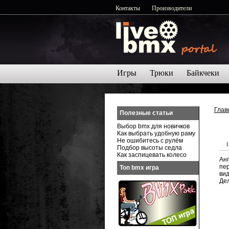
Контакты
Производители
Игры
Трюки
Байкчеки
Глав
Полезные статьи
Выбор bmx для новичков
Как выбрать удобную раму
Не ошибитесь с рулём
1
Подбор высоты седла
Как заспицевать колесо
Ан
пер
Топ bmx игра
ви
Дел