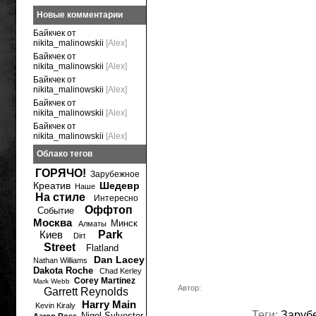
Новые комментарии
Байкчек от
nikita_malinowskii
[Alex]
Байкчек от
nikita_malinowskii
[Alex]
Байкчек от
nikita_malinowskii
[Alex]
Байкчек от
nikita_malinowskii
[Alex]
Байкчек от
nikita_malinowskii
[Alex]
Облако тегов
ГОРЯЧО!
Зарубежное
Креатив
Шедевр
Наше
На стиле
Интересно
Оффтоп
Событие
Москва
Минск
Алматы
Киев
Park
Dirt
Street
Flatland
Dan Lacey
Nathan Williams
Dakota Roche
Chad Kerley
Corey Martinez
Mark Webb
Автор:
Garrett Reynolds
Harry Main
Kevin Kiraly
Теги:
Заруб
Nigel Sylvester