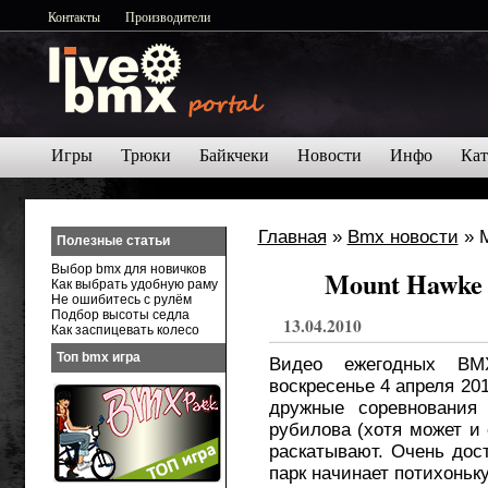
Контакты
Производители
Игры
Трюки
Байкчеки
Новости
Инфо
Кат
Главная
»
Bmx новости
» M
Полезные статьи
Выбор bmx для новичков
Mount Hawke 
Как выбрать удобную раму
Не ошибитесь с рулём
Подбор высоты седла
13.04.2010
Как заспицевать колесо
Топ bmx игра
Видео ежегодных BM
воскресенье 4 апреля 20
дружные соревнования 
рубилова (хотя может и 
раскатывают. Очень дост
парк начинает потихоньку