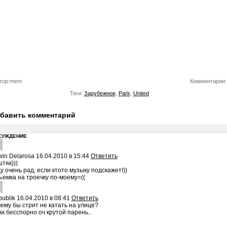
тор:mem
Комментарии:
Теги:
Зарубежное
,
Park
,
United
бавить комментарий
СУЖДЕНИЕ
in Delarosa
16.04.2010 в 15:44
Ответить
тяк)))
у очень рад, если ктото музыку подскажет!))
ъемка на троечку по-моему=((
bublik
16.04.2010 в 08:41
Ответить
ему бы стрит не катать на улице?
ак бесспорно оч крутой парень..