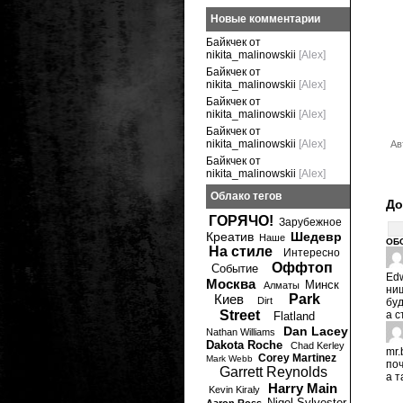
Новые комментарии
Байкчек от
nikita_malinowskii
[Alex]
Байкчек от
nikita_malinowskii
[Alex]
Байкчек от
nikita_malinowskii
[Alex]
Байкчек от
nikita_malinowskii
[Alex]
Ав
Байкчек от
nikita_malinowskii
[Alex]
Облако тегов
До
ГОРЯЧО!
Зарубежное
Креатив
Шедевр
Наше
ОБ
На стиле
Интересно
Оффтоп
Событие
Edw
Москва
Минск
Алматы
ниш
Киев
Park
Dirt
буд
Street
а с
Flatland
Dan Lacey
Nathan Williams
Dakota Roche
Chad Kerley
mr.
Corey Martinez
Mark Webb
поч
Garrett Reynolds
а т
Harry Main
Kevin Kiraly
Nigel Sylvester