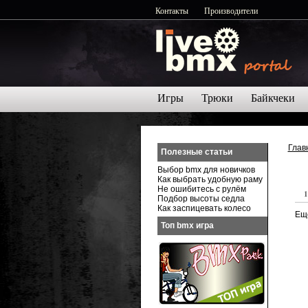
Контакты
Производители
Игры
Трюки
Байкчеки
Глав
Полезные статьи
Выбор bmx для новичков
Как выбрать удобную раму
Не ошибитесь с рулём
1
Подбор высоты седла
Как заспицевать колесо
Ещё
Топ bmx игра