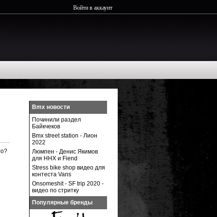
Войти в аккаунт
Bmx новости
Починили раздел
Байкчеков
Bmx street station - Лион
2022
то?
Люмпен - Денис Якимов
для ННХ и Fiend
Stress bike shop видео для
контеста Vans
Onsomeshit - SF trip 2020 -
видео по стритку
Популярные бренды