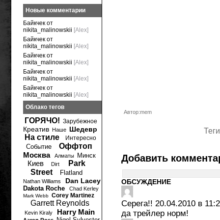
Новые комментарии
Байкчек от
nikita_malinowskii
[Alex]
Байкчек от
nikita_malinowskii
[Alex]
Байкчек от
nikita_malinowskii
[Alex]
Байкчек от
nikita_malinowskii
[Alex]
Байкчек от
nikita_malinowskii
[Alex]
Облако тегов
Автор:mem
ГОРЯЧО!
Зарубежное
Креатив
Шедевр
Наше
Теги
На стиле
Интересно
Оффтоп
Событие
Москва
Минск
Алматы
Добавить коммента
Киев
Park
Dirt
Street
Flatland
Dan Lacey
ОБСУЖДЕНИЕ
Nathan Williams
Dakota Roche
Chad Kerley
Corey Martinez
Mark Webb
Garrett Reynolds
Серега!!
20.04.2010 в 11:
Harry Main
да трейлер норм!
Kevin Kiraly
Nigel Sylvester