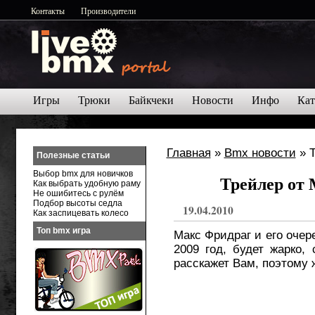
Контакты
Производители
Игры
Трюки
Байкчеки
Новости
Инфо
Кат
Главная
»
Bmx новости
» Т
Полезные статьи
Выбор bmx для новичков
Трейлер от 
Как выбрать удобную раму
Не ошибитесь с рулём
Подбор высоты седла
19.04.2010
Как заспицевать колесо
Топ bmx игра
Макс Фридраг и его очер
2009 год, будет жарко,
расскажет Вам, поэтому 