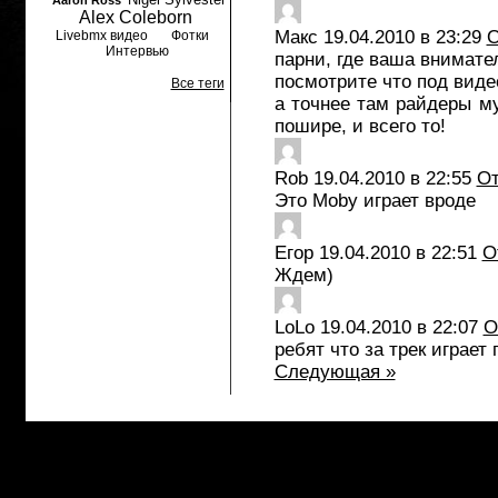
Aaron Ross
Alex Coleborn
Макс
19.04.2010 в 23:29
О
Livebmx видео
Фотки
Интервью
парни, где ваша внимател
посмотрите что под видео
Все теги
а точнее там райдеры му
пошире, и всего то!
Rob
19.04.2010 в 22:55
От
Это Moby играет вроде
Егор
19.04.2010 в 22:51
О
Ждем)
LoLo
19.04.2010 в 22:07
О
ребят что за трек играет
Следующая »