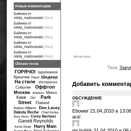
Новые комментарии
Байкчек от
nikita_malinowskii
[Alex]
Байкчек от
nikita_malinowskii
[Alex]
Байкчек от
nikita_malinowskii
[Alex]
Байкчек от
nikita_malinowskii
[Alex]
Байкчек от
nikita_malinowskii
[Alex]
Автор:mem
Облако тегов
Теги:
Зару
ГОРЯЧО!
Зарубежное
Креатив
Шедевр
Наше
На стиле
Интересно
Добавить коммента
Оффтоп
Событие
Москва
Минск
Алматы
Киев
Park
ОБСУЖДЕНИЕ
Dirt
Street
Flatland
Dan Lacey
Nathan Williams
Ebower
21.04.2010 в 13:0
Dakota Roche
Chad Kerley
ага!
Corey Martinez
Mark Webb
Garrett Reynolds
Harry Main
Kevin Kiraly
mr.bublik
21.04.2010 в 06:
Nigel Sylvester