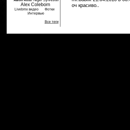
Aaron Ross
Alex Coleborn
оч красиво..
Livebmx видео
Фотки
Интервью
Все теги