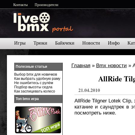
Контакты
Производители
Игры
Трюки
Байкчеки
Новости
Инфо
Кат
Главная
»
Bmx новости
» A
Полезные статьи
Выбор bmx для новичков
AllRide Til
Как выбрать удобную раму
Не ошибитесь с рулём
Подбор высоты седла
21.04.2010
Как заспицевать колесо
Топ bmx игра
AllRide Tilgner Lotek Cl
катание и саундтрек в 
посмотреть ниже.