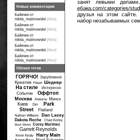
занят левыми делами
Новые комментарии
ебака.com/categories/stud
друзья на этом сайте.
Байкчек от
nikita_malinowskii
[Alex]
набор незабываемых се
Байкчек от
nikita_malinowskii
[Alex]
Байкчек от
nikita_malinowskii
[Alex]
Байкчек от
nikita_malinowskii
[Alex]
Байкчек от
nikita_malinowskii
[Alex]
Облако тегов
ГОРЯЧО!
Зарубежное
Креатив
Шедевр
Наше
На стиле
Интересно
Оффтоп
Событие
Москва
Минск
Алматы
Киев
Park
Dirt
Street
Flatland
Dan Lacey
Nathan Williams
Dakota Roche
Chad Kerley
Corey Martinez
Mark Webb
Garrett Reynolds
Harry Main
Kevin Kiraly
Nigel Sylvester