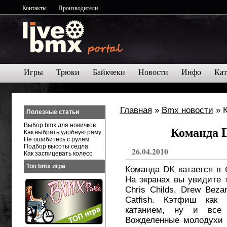
Контакты
Производители
Игры
Трюки
Байкчеки
Новости
Инфо
Кат
Главная
»
Bmx новости
» К
Полезные статьи
Выбор bmx для новичков
Команда D
Как выбрать удобную раму
Не ошибитесь с рулём
Подбор высоты седла
26.04.2010
Как заспицевать колесо
Топ bmx игра
Команда DK катается в 
На экранах вы увидите т
Chris Childs, Drew Beza
Catfish. Кэтфиш как
катанием, ну и все 
Вожделенные молодухи 