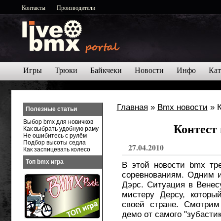
Контакты
Производители
Игры
Трюки
Байкчеки
Новости
Инфо
Кат
Главная
»
Bmx новости
» К
Полезные статьи
Выбор bmx для новичков
Контест 
Как выбрать удобную раму
Не ошибитесь с рулём
Подбор высоты седла
27.04.2010
Как заспицевать колесо
Топ bmx игра
В этой новости bmx тр
соревнованиям. Одним и
Дэрс. Ситуация в Венес
мистеру Дерсу, которы
своей стране. Смотрим
демо от самого "зубастик