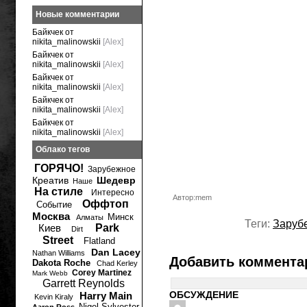
Новые комментарии
Байкчек от
nikita_malinowskii
[Alex]
Байкчек от
nikita_malinowskii
[Alex]
Байкчек от
nikita_malinowskii
[Alex]
Байкчек от
nikita_malinowskii
[Alex]
Байкчек от
nikita_malinowskii
[Alex]
Облако тегов
ГОРЯЧО!
Зарубежное
Креатив
Шедевр
Наше
На стиле
Интересно
Автор:mem
Оффтоп
Событие
Москва
Минск
Алматы
Теги:
Заруб
Киев
Park
Dirt
Street
Flatland
Dan Lacey
Nathan Williams
Добавить коммента
Dakota Roche
Chad Kerley
Corey Martinez
Mark Webb
Garrett Reynolds
ОБСУЖДЕНИЕ
Harry Main
Kevin Kiraly
Nigel Sylvester