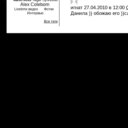
Aaron Ross
Alex Coleborn
игнат
27.04.2010 в 12:00
Livebmx видео
Фотки
Данила )) обожаю его ))с
Интервью
Все теги