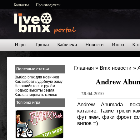
Контакты
Производители
Игры
Трюки
Байкчеки
Новости
Инфо
Кат
Главная
»
Bmx новости
» A
Полезные статьи
Выбор bmx для новичков
Andrew Ahum
Как выбрать удобную раму
Не ошибитесь с рулём
Подбор высоты седла
28.04.2010
Как заспицевать колесо
Топ bmx игра
Andrew Ahumada пока
катание. Такие трюки ка
фут жем, фэки фронт фли
випов =)