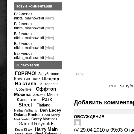
Новые комментарии
Байкчек от
nikita_malinowskii
[Alex]
Байкчек от
nikita_malinowskii
[Alex]
Байкчек от
nikita_malinowskii
[Alex]
Байкчек от
nikita_malinowskii
[Alex]
Байкчек от
nikita_malinowskii
[Alex]
Облако тегов
ГОРЯЧО!
Зарубежное
Автор:
Креатив
Шедевр
Наше
На стиле
Интересно
Теги:
Заруб
Оффтоп
Событие
Москва
Минск
Алматы
Киев
Park
Dirt
Добавить коммента
Street
Flatland
Dan Lacey
Nathan Williams
Dakota Roche
Chad Kerley
ОБСУЖДЕНИЕ
Corey Martinez
Mark Webb
Garrett Reynolds
Harry Main
/V
29.04.2010 в 09:03
Отв
Kevin Kiraly
Nigel Sylvester