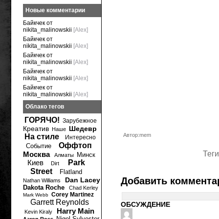
Новые комментарии
Байкчек от
nikita_malinowskii
[Alex]
Байкчек от
nikita_malinowskii
[Alex]
Байкчек от
nikita_malinowskii
[Alex]
Байкчек от
nikita_malinowskii
[Alex]
Байкчек от
nikita_malinowskii
[Alex]
Облако тегов
ГОРЯЧО!
Зарубежное
Креатив
Шедевр
Наше
Автор:mem
На стиле
Интересно
Оффтоп
Событие
Теги
Москва
Минск
Алматы
Киев
Park
Dirt
Street
Flatland
Добавить коммента
Dan Lacey
Nathan Williams
Dakota Roche
Chad Kerley
Corey Martinez
Mark Webb
Garrett Reynolds
ОБСУЖДЕНИЕ
Harry Main
Kevin Kiraly
Nigel Sylvester