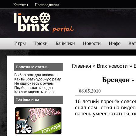
Контакты
Производители
Игры
Трюки
Байкчеки
Новости
Инфо
Кат
Главная
»
Bmx новости
» Б
Полезные статьи
Выбор bmx для новичков
Брендон -
Как выбрать удобную раму
Не ошибитесь с рулём
Подбор высоты седла
06.05.2010
Как заспицевать колесо
Топ bmx игра
16 летний паренёк совсе
снял сам себя на видео
парень умеет кататься, о