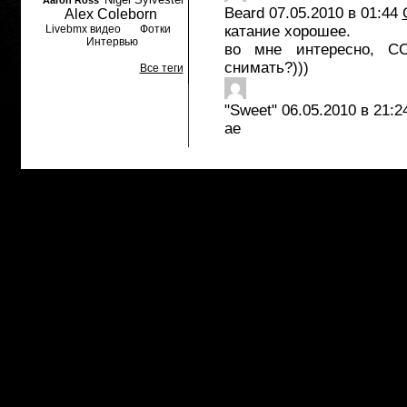
Aaron Ross
Beard
07.05.2010 в 01:44
Alex Coleborn
Livebmx видео
Фотки
катание хорошее.
Интервью
во мне интересно, С
снимать?)))
Все теги
"Sweet"
06.05.2010 в 21:2
ае