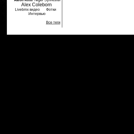
Aaron Ross
Alex Coleborn
Livebmx видео
Фотки
Интервью
Все теги