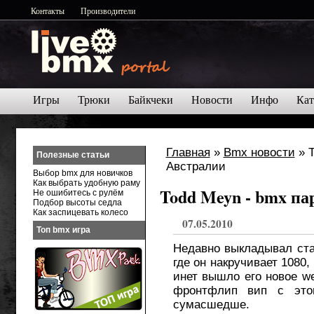
Контакты
Производители
Игры
Трюки
Байкчеки
Новости
Инфо
Кат
Главная
»
Bmx новости
» To
Полезные статьи
Выбор bmx для новичков
Как выбрать удобную раму
Todd Meyn - bmx па
Не ошибитесь с рулём
Подбор высоты седла
Как заспицевать колесо
07.05.2010
Топ bmx игра
Недавно выкладывал ста
где он накручивает 1080
инет вышло его новое we
фронтфлип вип с это
сумасшедше.