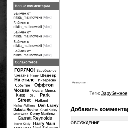
Новые комментарии
Байкчек от
nikita_malinowskii
[Alex]
Байкчек от
nikita_malinowskii
[Alex]
Байкчек от
nikita_malinowskii
[Alex]
Байкчек от
nikita_malinowskii
[Alex]
Байкчек от
nikita_malinowskii
[Alex]
Облако тегов
ГОРЯЧО!
Зарубежное
Креатив
Шедевр
Наше
На стиле
Интересно
Автор:mem
Оффтоп
Событие
Москва
Минск
Алматы
Теги:
Зарубежное
Киев
Park
Dirt
Street
Flatland
Dan Lacey
Nathan Williams
Добавить коммента
Dakota Roche
Chad Kerley
Corey Martinez
Mark Webb
Garrett Reynolds
ОБСУЖДЕНИЕ
Harry Main
Kevin Kiraly
Nigel Sylvester