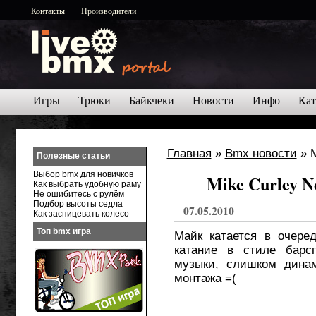
Контакты
Производители
Игры
Трюки
Байкчеки
Новости
Инфо
Кат
Главная
»
Bmx новости
» M
Полезные статьи
Выбор bmx для новичков
Mike Curley N
Как выбрать удобную раму
Не ошибитесь с рулём
Подбор высоты седла
07.05.2010
Как заспицевать колесо
Топ bmx игра
Майк катается в очере
катание в стиле барсп
музыки, слишком дина
монтажа =(