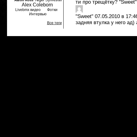
Aaron Ross
ти про трещётку? "Sweet"
Alex Coleborn
Livebmx видео
Фотки
Интервью
"Sweet"
07.05.2010 в 17:4
задняя втулка у него ад)
Все теги