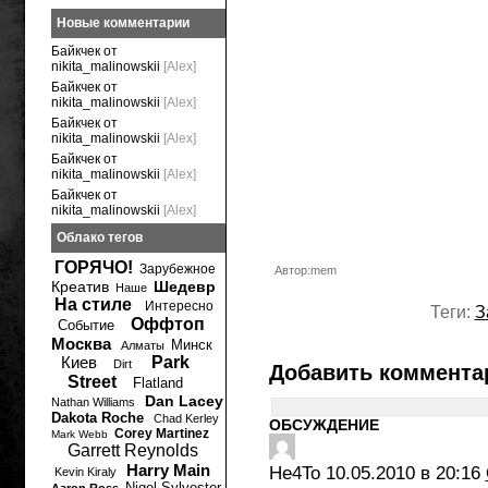
Новые комментарии
Байкчек от
nikita_malinowskii
[Alex]
Байкчек от
nikita_malinowskii
[Alex]
Байкчек от
nikita_malinowskii
[Alex]
Байкчек от
nikita_malinowskii
[Alex]
Байкчек от
nikita_malinowskii
[Alex]
Облако тегов
ГОРЯЧО!
Зарубежное
Автор:mem
Креатив
Шедевр
Наше
На стиле
Интересно
Теги:
З
Оффтоп
Событие
Москва
Минск
Алматы
Киев
Park
Dirt
Добавить коммента
Street
Flatland
Dan Lacey
Nathan Williams
Dakota Roche
Chad Kerley
ОБСУЖДЕНИЕ
Corey Martinez
Mark Webb
Garrett Reynolds
Harry Main
He4To
10.05.2010 в 20:16
Kevin Kiraly
Nigel Sylvester