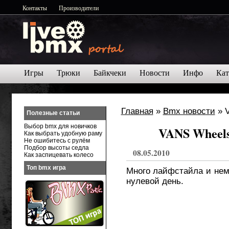
Контакты
Производители
Игры
Трюки
Байкчеки
Новости
Инфо
Кат
Главная
»
Bmx новости
» V
Полезные статьи
Выбор bmx для новичков
VANS Wheels
Как выбрать удобную раму
Не ошибитесь с рулём
Подбор высоты седла
08.05.2010
Как заспицевать колесо
Топ bmx игра
Много лайфстайла и немн
нулевой день.