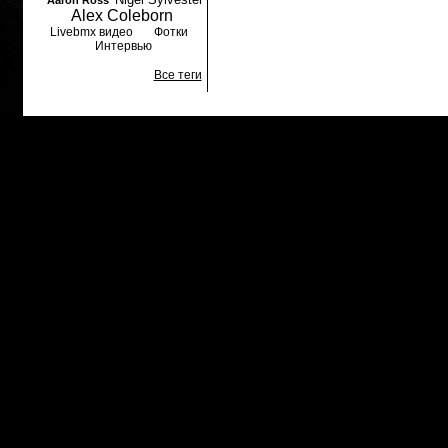
Aaron Ross
Alex Coleborn
Livebmx видео
Фотки
Интервью
Все теги