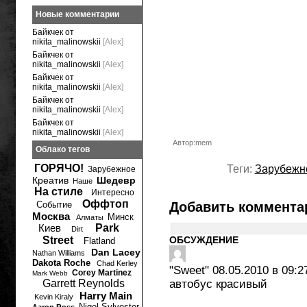
Новые комментарии
Байкчек от
nikita_malinowskii
[Alex]
Байкчек от
nikita_malinowskii
[Alex]
Байкчек от
nikita_malinowskii
[Alex]
Байкчек от
nikita_malinowskii
[Alex]
Байкчек от
nikita_malinowskii
[Alex]
Автор:mem
Облако тегов
ГОРЯЧО!
Теги:
Зарубежн
Зарубежное
Креатив
Шедевр
Наше
На стиле
Интересно
Оффтоп
Событие
Добавить коммента
Москва
Минск
Алматы
Киев
Park
Dirt
Street
ОБСУЖДЕНИЕ
Flatland
Dan Lacey
Nathan Williams
Dakota Roche
Chad Kerley
"Sweet"
08.05.2010 в 09:2
Corey Martinez
Mark Webb
Garrett Reynolds
автобус красивый
Harry Main
Kevin Kiraly
Nigel Sylvester