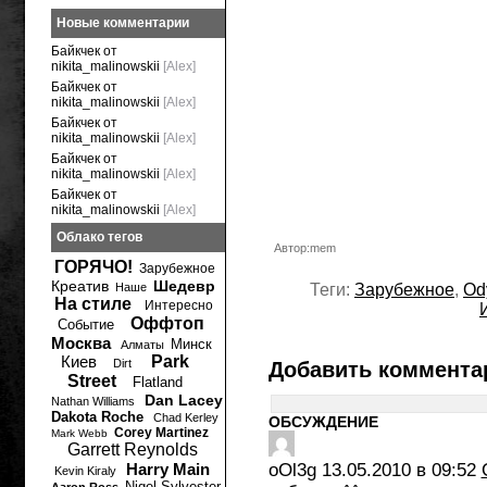
Новые комментарии
Байкчек от
nikita_malinowskii
[Alex]
Байкчек от
nikita_malinowskii
[Alex]
Байкчек от
nikita_malinowskii
[Alex]
Байкчек от
nikita_malinowskii
[Alex]
Байкчек от
nikita_malinowskii
[Alex]
Облако тегов
Автор:mem
ГОРЯЧО!
Зарубежное
Креатив
Шедевр
Наше
Теги:
Зарубежное
,
Od
На стиле
Интересно
Оффтоп
Событие
Москва
Минск
Алматы
Киев
Park
Dirt
Добавить коммента
Street
Flatland
Dan Lacey
Nathan Williams
Dakota Roche
Chad Kerley
ОБСУЖДЕНИЕ
Corey Martinez
Mark Webb
Garrett Reynolds
Harry Main
oOl3g
13.05.2010 в 09:52
Kevin Kiraly
Nigel Sylvester