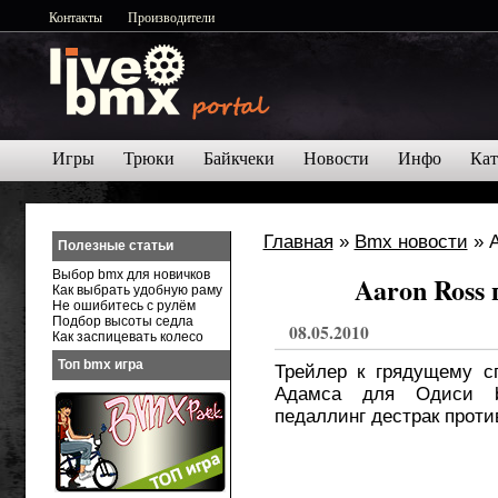
Контакты
Производители
Игры
Трюки
Байкчеки
Новости
Инфо
Кат
Главная
»
Bmx новости
» A
Полезные статьи
Выбор bmx для новичков
Aaron Ross
Как выбрать удобную раму
Не ошибитесь с рулём
Подбор высоты седла
08.05.2010
Как заспицевать колесо
Топ bmx игра
Трейлер к грядущему с
Адамса для Одиси b
педаллинг дестрак проти