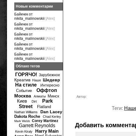
Новые комментарии
Байкчек от
nikita_malinowskii
[Alex]
Байкчек от
nikita_malinowskii
[Alex]
Байкчек от
nikita_malinowskii
[Alex]
Байкчек от
nikita_malinowskii
[Alex]
Байкчек от
nikita_malinowskii
[Alex]
Облако тегов
ГОРЯЧО!
Зарубежное
Креатив
Шедевр
Наше
На стиле
Интересно
Оффтоп
Событие
Москва
Минск
Алматы
Автор:
Киев
Park
Dirt
Street
Flatland
Теги:
Наш
Dan Lacey
Nathan Williams
Dakota Roche
Chad Kerley
Corey Martinez
Mark Webb
Добавить коммента
Garrett Reynolds
Harry Main
Kevin Kiraly
Nigel Sylvester