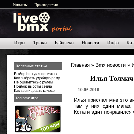
Контакты
Производители
Игры
Трюки
Байкчеки
Новости
Инфо
Кат
Главная
»
Bmx новости
» И
Полезные статьи
Выбор bmx для новичков
Илья Толмачё
Как выбрать удобную раму
Не ошибитесь с рулём
Подбор высоты седла
10.05.2010
Как заспицевать колесо
Топ bmx игра
Илья прислал мне это ви
там у них один магаз, 
Кстати эдит понравился 