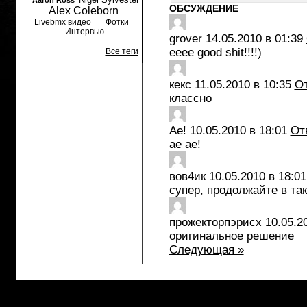
Aaron Ross
ОБСУЖДЕНИЕ
Alex Coleborn
Livebmx видео
Фотки
Интервью
grover
14.05.2010 в 01:39
eeee good shit!!!!)
Все теги
кекс
11.05.2010 в 10:35
От
классно
Ае!
10.05.2010 в 18:01
От
ае ае!
вов4ик
10.05.2010 в 18:01
супер, продолжайте в та
прожекторпэрисх
10.05.2
оригинальное решение
Следующая »