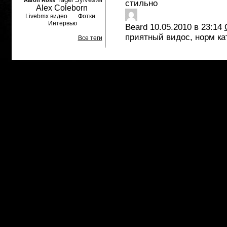
Aaron Ross
стильно
Alex Coleborn
Livebmx видео
Фотки
Интервью
Beard
10.05.2010 в 23:14
приятный видос, норм ка
Все теги