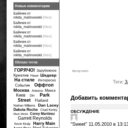
Новые комментарии
Байкчек от
nikita_malinowskii
[Alex]
Байкчек от
nikita_malinowskii
[Alex]
Байкчек от
nikita_malinowskii
[Alex]
Байкчек от
nikita_malinowskii
[Alex]
Байкчек от
nikita_malinowskii
[Alex]
Облако тегов
ГОРЯЧО!
Зарубежное
Автор:mem
Креатив
Шедевр
Наше
На стиле
Интересно
Теги:
З
Оффтоп
Событие
Москва
Минск
Алматы
Киев
Park
Dirt
Добавить коммента
Street
Flatland
Dan Lacey
Nathan Williams
Dakota Roche
Chad Kerley
ОБСУЖДЕНИЕ
Corey Martinez
Mark Webb
Garrett Reynolds
Harry Main
"Sweet"
11.05.2010 в 13:1
Kevin Kiraly
Nigel Sylvester