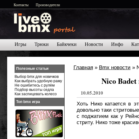
Контакты
Производители
Игры
Трюки
Байкчеки
Новости
Инфо
Кат
Главная
»
Bmx новости
» N
Полезные статьи
Выбор bmx для новичков
Nico Badet
Как выбрать удобную раму
Не ошибитесь с рулём
Подбор высоты седла
10.05.2010
Как заспицевать колесо
Топ bmx игра
Хоть Нико катается в э
довольно таки стритовые
с поджатием как у Рейн
стриту. Нико тоже красив