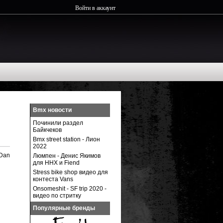
Войти в аккаунт
Bmx новости
Починили раздел
Байкчеков
Bmx street station - Лион
2022
 Dan
Люмпен - Денис Якимов
для ННХ и Fiend
Stress bike shop видео для
контеста Vans
Onsomeshit - SF trip 2020 -
видео по стритку
Популярные бренды