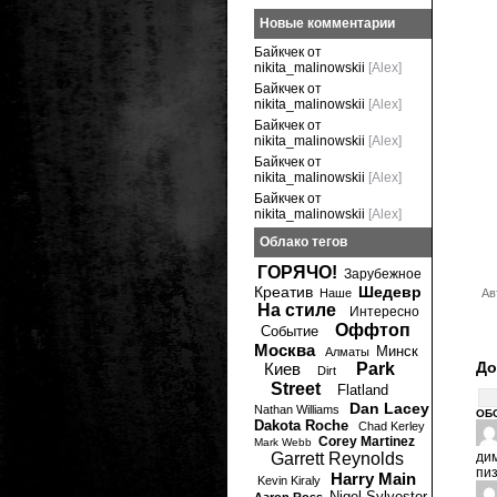
Новые комментарии
Байкчек от
nikita_malinowskii
[Alex]
Байкчек от
nikita_malinowskii
[Alex]
Байкчек от
nikita_malinowskii
[Alex]
Байкчек от
nikita_malinowskii
[Alex]
Байкчек от
nikita_malinowskii
[Alex]
Облако тегов
ГОРЯЧО!
Зарубежное
Креатив
Шедевр
Наше
Ав
На стиле
Интересно
Оффтоп
Событие
Москва
Минск
Алматы
До
Киев
Park
Dirt
Street
Flatland
Dan Lacey
Nathan Williams
ОБ
Dakota Roche
Chad Kerley
Corey Martinez
Mark Webb
Garrett Reynolds
дим
пиз
Harry Main
Kevin Kiraly
Nigel Sylvester