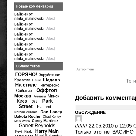
Новые комментарии
Байкчек от
nikita_malinowskii
[Alex]
Байкчек от
nikita_malinowskii
[Alex]
Байкчек от
nikita_malinowskii
[Alex]
Байкчек от
nikita_malinowskii
[Alex]
Байкчек от
nikita_malinowskii
[Alex]
Облако тегов
Автор:mem
ГОРЯЧО!
Зарубежное
Креатив
Шедевр
Наше
Теги
На стиле
Интересно
Оффтоп
Событие
Москва
Минск
Алматы
Добавить коммента
Киев
Park
Dirt
Street
Flatland
Dan Lacey
ОБСУЖДЕНИЕ
Nathan Williams
Dakota Roche
Chad Kerley
Corey Martinez
Mark Webb
Garrett Reynolds
////////
22.05.2010 в 12:05
О
Harry Main
Только это не ВАСИНО 
Kevin Kiraly
Nigel Sylvester