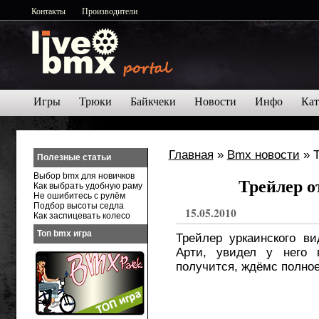
Контакты
Производители
Игры
Трюки
Байкчеки
Новости
Инфо
Кат
Главная
»
Bmx новости
» Т
Полезные статьи
Выбор bmx для новичков
Трейлер о
Как выбрать удобную раму
Не ошибитесь с рулём
Подбор высоты седла
15.05.2010
Как заспицевать колесо
Топ bmx игра
Трейлер уркаинского в
Арти, увидел у него 
получится, ждёмс полное