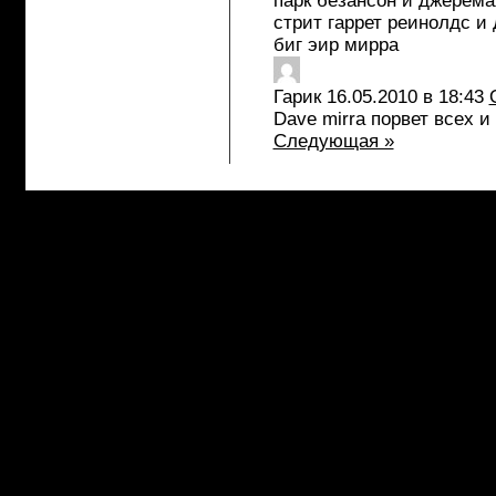
парк безансон и джерема
стрит гаррет реинолдс и 
биг эир мирра
Гарик
16.05.2010 в 18:43
Dave mirra порвет всех и
Следующая »