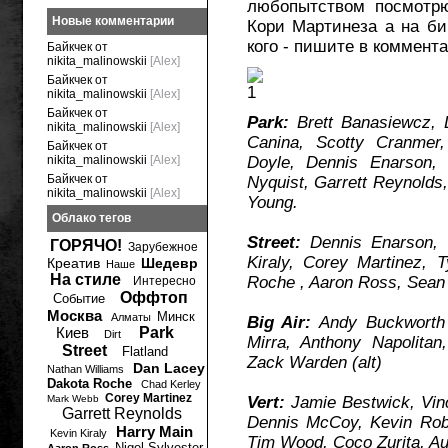
любопытством посмотрю
Новые комментарии
Кори Мартинеза а на би
кого - пишите в коммент
Байкчек от
nikita_malinowskii
[Alex]
Байкчек от
nikita_malinowskii
[Alex]
Байкчек от
Park:
Brett Banasiewcz, 
nikita_malinowskii
[Alex]
Canina, Scotty Cranmer
Байкчек от
nikita_malinowskii
[Alex]
Doyle, Dennis Enarson,
Байкчек от
Nyquist, Garrett Reynold
nikita_malinowskii
[Alex]
Young.
Облако тегов
Street:
Dennis Enarson, 
ГОРЯЧО!
Зарубежное
Kiraly, Corey Martinez, 
Креатив
Шедевр
Наше
На стиле
Roche , Aaron Ross, Sean 
Интересно
Оффтоп
Событие
Москва
Минск
Алматы
Big Air:
Andy Buckworth
Киев
Park
Dirt
Mirra, Anthony Napolitan
Street
Flatland
Zack Warden (alt)
Dan Lacey
Nathan Williams
Dakota Roche
Chad Kerley
Corey Martinez
Mark Webb
Vert:
Jamie Bestwick, Vin
Garrett Reynolds
Dennis McCoy, Kevin Rob
Harry Main
Kevin Kiraly
Tim Wood, Coco Zurita, Aus
Nigel Sylvester