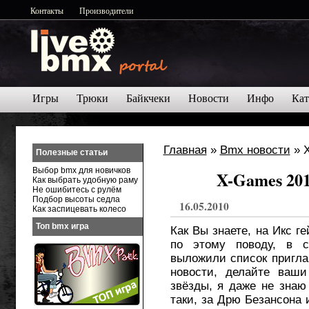
Контакты
Производители
Игры
Трюки
Байкчеки
Новости
Инфо
Кат
Главная
»
Bmx новости
» X
Полезные статьи
Выбор bmx для новичков
X-Games 201
Как выбрать удобную раму
Не ошибитесь с рулём
Подбор высоты седла
16.05.2010
Как заспицевать колесо
Топ bmx игра
Как Вы знаете, на Икс г
по этому поводу, в с
выложили список пригла
новости, делайте ваши
звёзды, я даже не знаю 
таки, за Дрю Безансона 