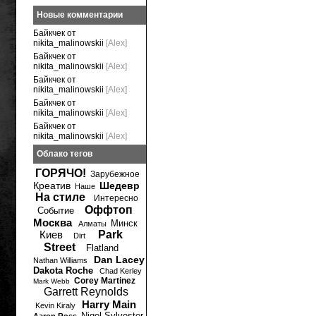
Новые комментарии
Байкчек от
nikita_malinowskii
[Alex]
Байкчек от
nikita_malinowskii
[Alex]
Байкчек от
nikita_malinowskii
[Alex]
Байкчек от
nikita_malinowskii
[Alex]
Байкчек от
nikita_malinowskii
[Alex]
Облако тегов
ГОРЯЧО!
Зарубежное
Креатив
Шедевр
Наше
На стиле
Интересно
Оффтоп
Событие
Москва
Минск
Алматы
Киев
Park
Dirt
Street
Flatland
Dan Lacey
Nathan Williams
Dakota Roche
Chad Kerley
Corey Martinez
Mark Webb
Garrett Reynolds
Harry Main
Kevin Kiraly
Nigel Sylvester