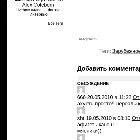
Aaron Ross
Alex Coleborn
Livebmx видео
Фотки
Интервью
Все теги
Автор:mem
Теги:
Зарубежно
Добавить коммента
ОБСУЖДЕНИЕ
666
20.05.2010 в 11:22
От
ахуеть просто!! нереально
sht
19.05.2010 в 08:10
От
афигеть канеш
мясники))