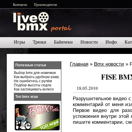
Контакты
Производители
Игры
Трюки
Байкчеки
Новости
Инфо
Кат
Главная
»
Bmx новости
» F
Полезные статьи
Выбор bmx для новичков
FISE BMX
Как выбрать удобную раму
Не ошибитесь с рулём
Подбор высоты седла
18.05.2010
Как заспицевать колесо
Топ bmx игра
Разрушительное видео с 
комментарий от меня 
Первое видео для разо
успокоения внутри этой 
пишите комментарии, с