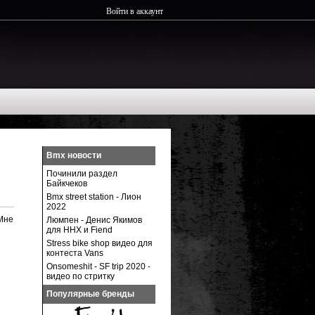
Войти в аккаунт
Bmx новости
Починили раздел
Байкчеков
Bmx street station - Лион
2022
Мне
Люмпен - Денис Якимов
для ННХ и Fiend
Stress bike shop видео для
контеста Vans
Onsomeshit - SF trip 2020 -
видео по стритку
Популярные бренды