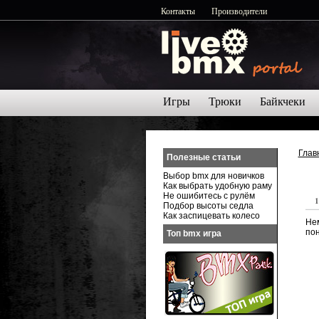
Контакты
Производители
Игры
Трюки
Байкчеки
Глав
Полезные статьи
Выбор bmx для новичков
Как выбрать удобную раму
Не ошибитесь с рулём
1
Подбор высоты седла
Как заспицевать колесо
Не
пон
Топ bmx игра