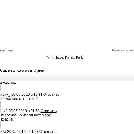
тор:mem
Комментарии:
Теги:
Наше
,
Питер
,
Park
бавить комментарий
СУЖДЕНИЕ
енрих_
20.05.2010 в 11:31
Ответить
нормально катается!=)
брый
20.05.2010 в 01:50
Ответить
 креативо но исполняет мягко
 красив
бика
20.05.2010 в 01:27
Ответить