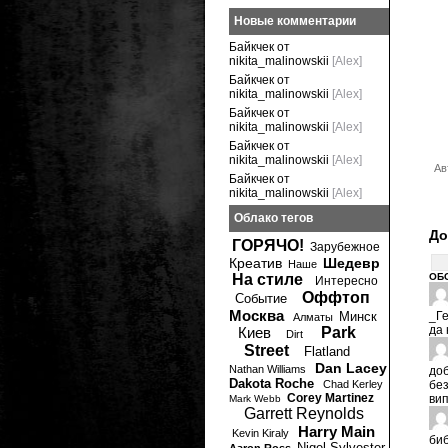
Новые комментарии
Байкчек от
nikita_malinowskii
[Alex]
Байкчек от
nikita_malinowskii
[Alex]
Байкчек от
nikita_malinowskii
[Alex]
Байкчек от
nikita_malinowskii
[Alex]
Ав
Байкчек от
nikita_malinowskii
[Alex]
Облако тегов
До
ГОРЯЧО!
Зарубежное
Креатив
Шедевр
Наше
На стиле
ОБ
Интересно
Оффтоп
Событие
Москва
Минск
_Г
Алматы
да 
Киев
Park
Dirt
Street
Flatland
Dan Lacey
Nathan Williams
до
Dakota Roche
Chad Kerley
без
Corey Martinez
вип
Mark Webb
Garrett Reynolds
Harry Main
Kevin Kiraly
би
Nigel Sylvester