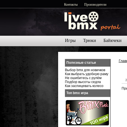
Контакты
Производители
Игры
Трюки
Байкчеки
Глав
Полезные статьи
Выбор bmx для новичков
Как выбрать удобную раму
Не ошибитесь с рулём
2
Подбор высоты седла
Как заспицевать колесо
При
Топ bmx игра