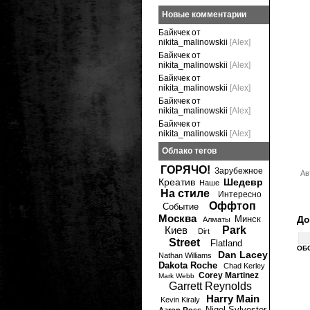
Новые комментарии
Байкчек от
nikita_malinowskii
[Alex]
Байкчек от
nikita_malinowskii
[Alex]
Байкчек от
nikita_malinowskii
[Alex]
Байкчек от
nikita_malinowskii
[Alex]
Байкчек от
nikita_malinowskii
[Alex]
Облако тегов
ГОРЯЧО!
Зарубежное
Ав
Креатив
Шедевр
Наше
На стиле
Интересно
Оффтоп
Событие
Москва
Минск
До
Алматы
Киев
Park
Dirt
Street
Flatland
ОБ
Dan Lacey
Nathan Williams
Dakota Roche
Chad Kerley
Corey Martinez
Mark Webb
Garrett Reynolds
Harry Main
Kevin Kiraly
Nigel Sylvester