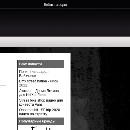
Войти в аккаунт
Bmx новости
Починили раздел
Байкчеков
Bmx street station - Лион
2022
Люмпен - Денис Якимов
для ННХ и Fiend
Stress bike shop видео для
контеста Vans
Onsomeshit - SF trip 2020 -
видео по стритку
Популярные бренды