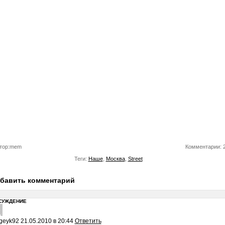
тор:mem
Комментарии: 
Теги:
Наше
,
Москва
,
Street
бавить комментарий
СУЖДЕНИЕ
geyk92
21.05.2010 в 20:44
Ответить