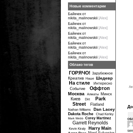
Новые комментарии
Байкчек от
nikita_malinowskii
[Alex]
Байкчек от
nikita_malinowskii
[Alex]
Байкчек от
nikita_malinowskii
[Alex]
Байкчек от
nikita_malinowskii
[Alex]
Байкчек от
nikita_malinowskii
[Alex]
Облако тегов
ГОРЯЧО!
Зарубежное
Креатив
Шедевр
Наше
На стиле
Интересно
Ав
Оффтоп
Событие
Москва
Минск
Алматы
Киев
Park
Dirt
Street
Flatland
До
Dan Lacey
Nathan Williams
Dakota Roche
Chad Kerley
Corey Martinez
Mark Webb
ОБ
Garrett Reynolds
Harry Main
Kevin Kiraly
ser
Nigel Sylvester