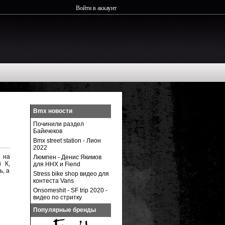
Войти в аккаунт
Bmx новости
Починили раздел
Байкчеков
Bmx street station - Лион
2022
о на
Люмпен - Денис Якимов
 К,
для ННХ и Fiend
ь, а
Stress bike shop видео для
контеста Vans
Onsomeshit - SF trip 2020 -
видео по стритку
Популярные бренды