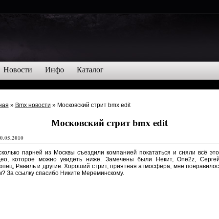
Новости
Инфо
Каталог
ная
»
Bmx новости
» Московский стрит bmx edit
Московский стрит bmx edit
0.05.2010
колько парней из Москвы съездили компанией покататься и сняли всё эт
део, которое можно увидеть ниже. Замечены были Некит, One2z, Сергей
пец, Равиль и другие. Хороший стрит, приятная атмосфера, мне понравилос
? За ссылку спасибо Никите Мереминскому.