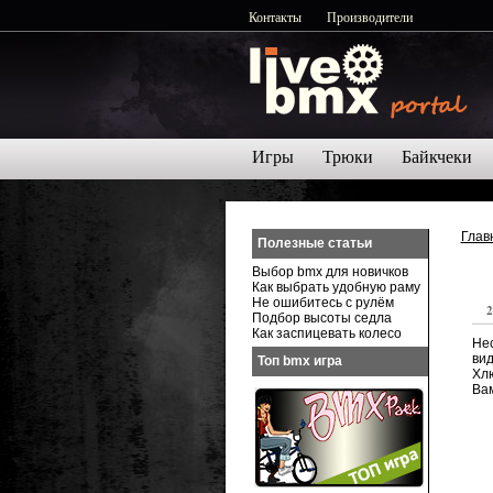
Контакты
Производители
Игры
Трюки
Байкчеки
Глав
Полезные статьи
Выбор bmx для новичков
Как выбрать удобную раму
Не ошибитесь с рулём
2
Подбор высоты седла
Как заспицевать колесо
Нес
ви
Топ bmx игра
Хлю
Вам