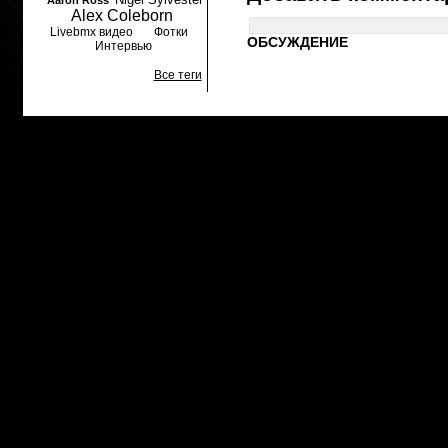
Aaron Ross
Alex Coleborn
Livebmx видео
Фотки
ОБСУЖДЕНИЕ
Интервью
Все теги