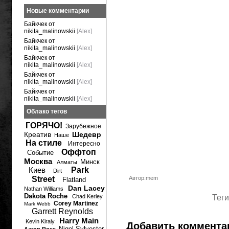
Новые комментарии
Байкчек от
nikita_malinowskii
[Alex]
Байкчек от
nikita_malinowskii
[Alex]
Байкчек от
nikita_malinowskii
[Alex]
Байкчек от
nikita_malinowskii
[Alex]
Байкчек от
nikita_malinowskii
[Alex]
Облако тегов
ГОРЯЧО!
Зарубежное
Креатив
Шедевр
Наше
На стиле
Интересно
Оффтоп
Событие
Москва
Минск
Алматы
Киев
Park
Dirt
Street
Автор:mem
Flatland
Dan Lacey
Nathan Williams
Dakota Roche
Chad Kerley
Теги
Corey Martinez
Mark Webb
Garrett Reynolds
Harry Main
Kevin Kiraly
Добавить коммента
Nigel Sylvester