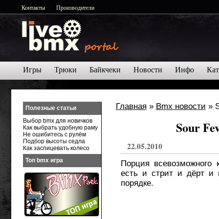
Контакты
Производители
Игры
Трюки
Байкчеки
Новости
Инфо
Кат
Главная
»
Bmx новости
» S
Полезные статьи
Выбор bmx для новичков
Sour Fe
Как выбрать удобную раму
Не ошибитесь с рулём
Подбор высоты седла
22.05.2010
Как заспицевать колесо
Топ bmx игра
Порция всевозможного к
есть и стрит и дёрт и 
порядке.