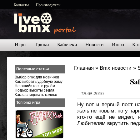
Контакты
Производители
Игры
Трюки
Байкчеки
Новости
Инфо
Кат
Главная
»
Bmx новости
» S
Полезные статьи
Выбор bmx для новичков
Saf
Как выбрать удобную раму
Не ошибитесь с рулём
Подбор высоты седла
25.05.2010
Как заспицевать колесо
Топ bmx игра
Ну вот и первый пост на
жаль не новым, но у пар
кто-то ещё не видел, 
Любителям вкрутить пед