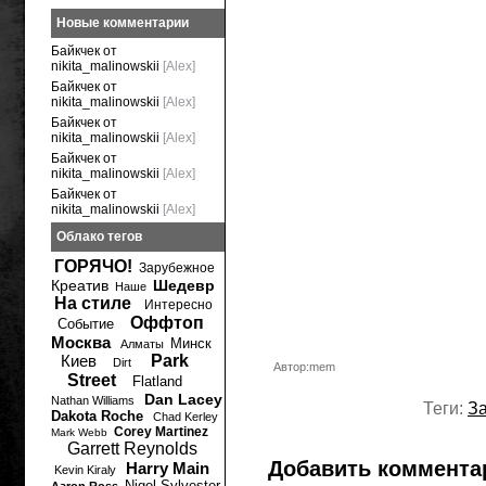
Новые комментарии
Байкчек от
nikita_malinowskii
[Alex]
Байкчек от
nikita_malinowskii
[Alex]
Байкчек от
nikita_malinowskii
[Alex]
Байкчек от
nikita_malinowskii
[Alex]
Байкчек от
nikita_malinowskii
[Alex]
Облако тегов
ГОРЯЧО!
Зарубежное
Креатив
Шедевр
Наше
На стиле
Интересно
Оффтоп
Событие
Москва
Минск
Алматы
Киев
Park
Dirt
Автор:mem
Street
Flatland
Dan Lacey
Nathan Williams
Теги:
З
Dakota Roche
Chad Kerley
Corey Martinez
Mark Webb
Garrett Reynolds
Добавить коммента
Harry Main
Kevin Kiraly
Nigel Sylvester