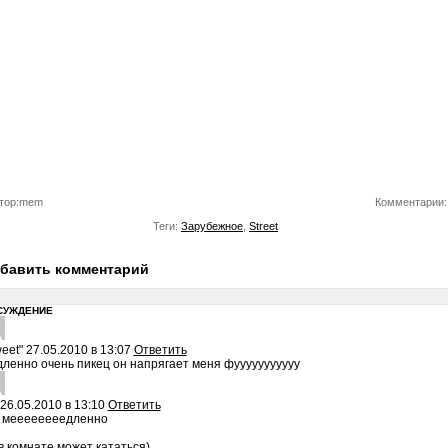
тор:mem
Комментарии:
Теги:
Зарубежное
,
Street
бавить комментарий
СУЖДЕНИЕ
eet"
27.05.2010 в 13:07
Ответить
ленно очень пикец он напрягает меня фууууууууууу
26.05.2010 в 13:10
Ответить
к меееееееедленно
в комнате может кататься)