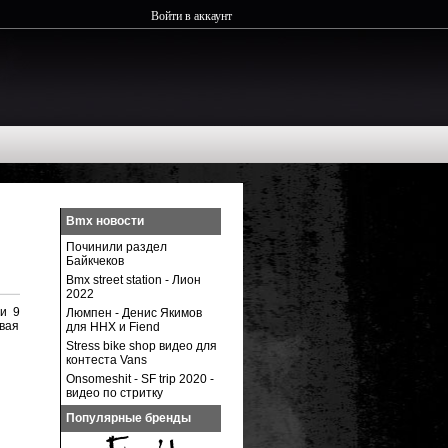
Войти в аккаунт
Bmx новости
Починили раздел
Байкчеков
Bmx street station - Лион
2022
 и 9
Люмпен - Денис Якимов
вая
для ННХ и Fiend
Stress bike shop видео для
контеста Vans
Onsomeshit - SF trip 2020 -
видео по стритку
Популярные бренды