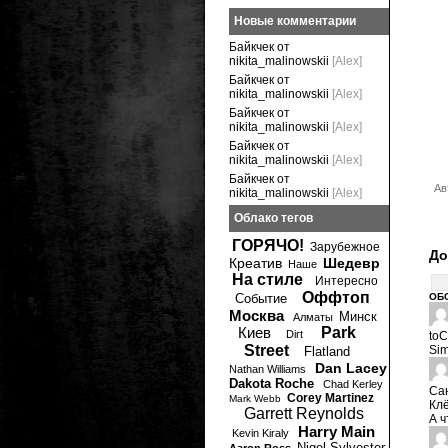
Новые комментарии
Байкчек от
nikita_malinowskii
[Alex]
Байкчек от
nikita_malinowskii
[Alex]
Байкчек от
nikita_malinowskii
[Alex]
Байкчек от
nikita_malinowskii
[Alex]
Байкчек от
Ав
nikita_malinowskii
[Alex]
Облако тегов
ГОРЯЧО!
Зарубежное
До
Креатив
Шедевр
Наше
На стиле
Интересно
Оффтоп
Событие
ОБ
Москва
Минск
Алматы
Киев
Park
Dirt
to
Street
Sim
Flatland
Dan Lacey
Nathan Williams
Dakota Roche
Chad Kerley
Са
Corey Martinez
Mark Webb
Кл
Garrett Reynolds
А ч
Harry Main
Kevin Kiraly
Nigel Sylvester