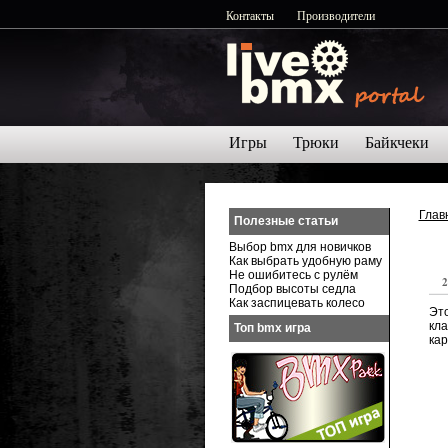
Контакты
Производители
Игры
Трюки
Байкчеки
Глав
Полезные статьи
Выбор bmx для новичков
Как выбрать удобную раму
Не ошибитесь с рулём
2
Подбор высоты седла
Как заспицевать колесо
Это
кл
Топ bmx игра
кар