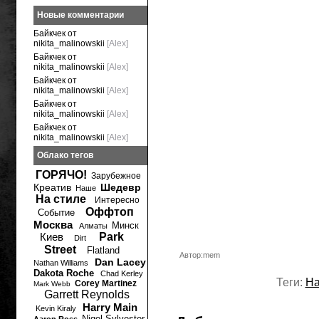
Новые комментарии
Байкчек от
nikita_malinowskii
[Alex]
Байкчек от
nikita_malinowskii
[Alex]
Байкчек от
nikita_malinowskii
[Alex]
Байкчек от
nikita_malinowskii
[Alex]
Байкчек от
nikita_malinowskii
[Alex]
Облако тегов
ГОРЯЧО!
Зарубежное
Креатив
Шедевр
Наше
На стиле
Интересно
Оффтоп
Событие
Москва
Минск
Алматы
Киев
Park
Dirt
Street
Flatland
Автор:mem
Dan Lacey
Nathan Williams
Dakota Roche
Chad Kerley
Теги:
Н
Corey Martinez
Mark Webb
Garrett Reynolds
Harry Main
Kevin Kiraly
Nigel Sylvester