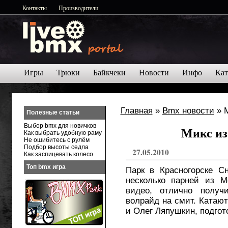
Контакты
Производители
Игры
Трюки
Байкчеки
Новости
Инфо
Кат
Главная
»
Bmx новости
» М
Полезные статьи
Выбор bmx для новичков
Микс из
Как выбрать удобную раму
Не ошибитесь с рулём
Подбор высоты седла
27.05.2010
Как заспицевать колесо
Топ bmx игра
Парк в Красногорске С
несколько парней из М
видео, отлично получ
волрайд на смит. Катаю
и Олег Ляпушкин, подго