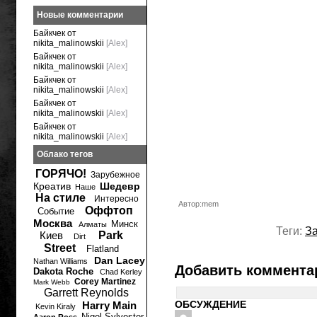
Новые комментарии
Байкчек от
nikita_malinowskii
[Alex]
Байкчек от
nikita_malinowskii
[Alex]
Байкчек от
nikita_malinowskii
[Alex]
Байкчек от
nikita_malinowskii
[Alex]
Байкчек от
nikita_malinowskii
[Alex]
Облако тегов
ГОРЯЧО!
Зарубежное
Креатив
Шедевр
Наше
На стиле
Интересно
Автор:mem
Оффтоп
Событие
Москва
Минск
Алматы
Теги:
З
Киев
Park
Dirt
Street
Flatland
Dan Lacey
Nathan Williams
Добавить коммента
Dakota Roche
Chad Kerley
Corey Martinez
Mark Webb
Garrett Reynolds
ОБСУЖДЕНИЕ
Harry Main
Kevin Kiraly
Nigel Sylvester