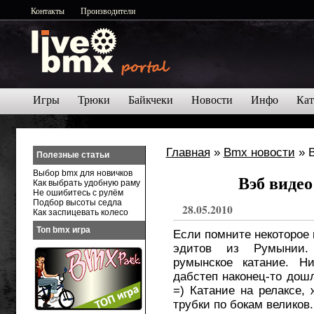
Контакты
Производители
Игры
Трюки
Байкчеки
Новости
Инфо
Кат
Главная
»
Bmx новости
» В
Полезные статьи
Выбор bmx для новичков
Вэб видео
Как выбрать удобную раму
Не ошибитесь с рулём
Подбор высоты седла
28.05.2010
Как заспицевать колесо
Топ bmx игра
Если помните некоторое 
эдитов из Румынии. 
румынское катание. Н
дабстеп наконец-то дош
=) Катание на релаксе,
трубки по бокам великов.