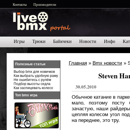
Контакты
Производители
Игры
Трюки
Байкчеки
Новости
Инфо
Кат
Главная
»
Bmx новости
» S
Полезные статьи
Выбор bmx для новичков
Steven Ha
Как выбрать удобную раму
Не ошибитесь с рулём
Подбор высоты седла
30.05.2010
Как заспицевать колесо
Топ bmx игра
Обычное катание в парке
мало, поэтому посту 
зачастую, наши райдеры
цепляя колесом угол под
на переднее, это тру.