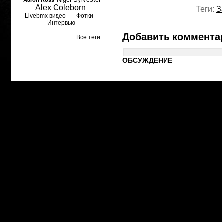
Aaron Ross
Alex Coleborn
Теги:
З
Livebmx видео
Фотки
Интервью
Добавить коммента
Все теги
ОБСУЖДЕНИЕ