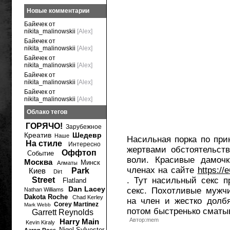
Новые комментарии
Байкчек от
nikita_malinowskii
[Alex]
Байкчек от
nikita_malinowskii
[Alex]
Байкчек от
nikita_malinowskii
[Alex]
Байкчек от
nikita_malinowskii
[Alex]
Байкчек от
nikita_malinowskii
[Alex]
Облако тегов
ГОРЯЧО!
Зарубежное
Креатив
Шедевр
Наше
Насильная порка по при
На стиле
Интересно
жертвами обстоятельст
Оффтоп
Событие
воли. Красивые дамоч
Москва
Минск
Алматы
членах на сайте
https://
Киев
Park
Dirt
Street
. Тут насильный секс 
Flatland
Dan Lacey
секс. Похотливые мужч
Nathan Williams
Dakota Roche
Chad Kerley
на член и жестко долбя
Corey Martinez
Mark Webb
потом быстренько сматы
Garrett Reynolds
Автор:mem
Harry Main
Kevin Kiraly
Nigel Sylvester