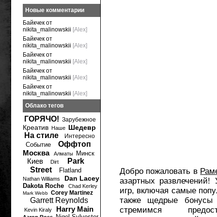
Новые комментарии
Байкчек от
nikita_malinowskii
[Alex]
Байкчек от
nikita_malinowskii
[Alex]
Байкчек от
nikita_malinowskii
[Alex]
Байкчек от
nikita_malinowskii
[Alex]
Байкчек от
nikita_malinowskii
[Alex]
Облако тегов
ГОРЯЧО!
Зарубежное
Креатив
Шедевр
Наше
На стиле
Интересно
Оффтоп
Событие
Москва
Минск
Алматы
Киев
Park
Dirt
Street
Flatland
Добро пожаловать в
Рам
Dan Lacey
Nathan Williams
азартных развлечений!
Dakota Roche
Chad Kerley
игр, включая самые попу
Corey Martinez
Mark Webb
также щедрые бонусы
Garrett Reynolds
Harry Main
стремимся предо
Kevin Kiraly
Nigel Sylvester