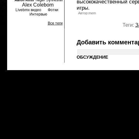
Aaron Ross
высококачественный сер
Alex Coleborn
игры.
Livebmx видео
Фотки
Автор:mem
Интервью
Все теги
Теги:
З
Добавить коммента
ОБСУЖДЕНИЕ