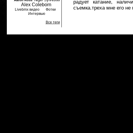
Aaron Ross
радует катание, налич
Alex Coleborn
съемка.треха мне его не 
Livebmx видео
Фотки
Интервью
Все теги