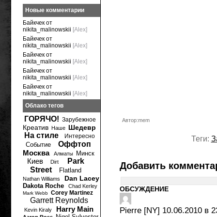
Новые комментарии
Байкчек от
nikita_malinowskii
[Alex]
Байкчек от
nikita_malinowskii
[Alex]
Байкчек от
nikita_malinowskii
[Alex]
Байкчек от
nikita_malinowskii
[Alex]
Байкчек от
nikita_malinowskii
[Alex]
Облако тегов
ГОРЯЧО!
Зарубежное
Автор:mem
Креатив
Шедевр
Наше
На стиле
Интересно
Теги:
З
Оффтоп
Событие
Москва
Минск
Алматы
Киев
Park
Dirt
Добавить коммента
Street
Flatland
Dan Lacey
Nathan Williams
Dakota Roche
Chad Kerley
ОБСУЖДЕНИЕ
Corey Martinez
Mark Webb
Garrett Reynolds
Harry Main
Pierre [NY]
10.06.2010 в 2
Kevin Kiraly
Nigel Sylvester