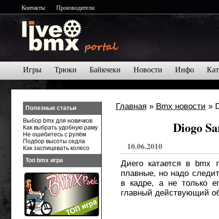
Контакты
Производители
Игры
Трюки
Байкчеки
Новости
Инфо
Кат
Главная
»
Bmx новости
» D
Полезные статьи
Выбор bmx для новичков
Diogo Sa
Как выбрать удобную раму
Не ошибитесь с рулём
Подбор высоты седла
10.06.2010
Как заспицевать колесо
Топ bmx игра
Диего катается в bmx 
плавные, но надо следит
в кадре, а не только е
главный действующий объ