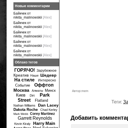
Новые комментарии
Байкчек от
nikita_malinowskii
[Alex]
Байкчек от
nikita_malinowskii
[Alex]
Байкчек от
nikita_malinowskii
[Alex]
Байкчек от
nikita_malinowskii
[Alex]
Байкчек от
nikita_malinowskii
[Alex]
Облако тегов
ГОРЯЧО!
Зарубежное
Креатив
Шедевр
Наше
На стиле
Интересно
Оффтоп
Событие
Москва
Минск
Алматы
Автор:mem
Киев
Park
Dirt
Street
Flatland
Теги:
З
Dan Lacey
Nathan Williams
Dakota Roche
Chad Kerley
Corey Martinez
Mark Webb
Добавить коммента
Garrett Reynolds
Harry Main
Kevin Kiraly
Nigel Sylvester