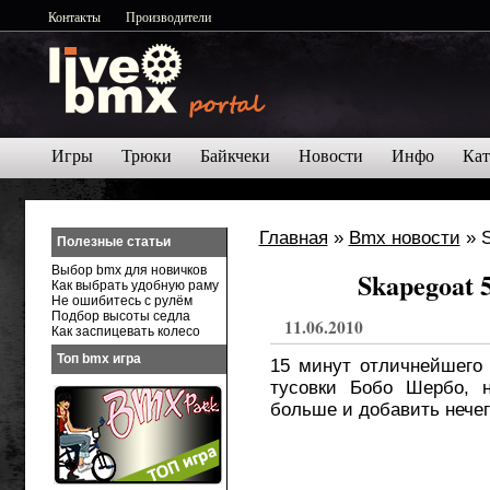
Контакты
Производители
Игры
Трюки
Байкчеки
Новости
Инфо
Кат
Главная
»
Bmx новости
» S
Полезные статьи
Выбор bmx для новичков
Skapegoat 
Как выбрать удобную раму
Не ошибитесь с рулём
Подбор высоты седла
11.06.2010
Как заспицевать колесо
Топ bmx игра
15 минут отличнейшего 
тусовки Бобо Шербо, н
больше и добавить нечег