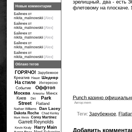
зрелищный, два - есть 3
Новые комментарии
флетовому на плоскаче. Я
Байкчек от
nikita_malinowskii
[Alex]
Байкчек от
nikita_malinowskii
[Alex]
Байкчек от
nikita_malinowskii
[Alex]
Байкчек от
nikita_malinowskii
[Alex]
Байкчек от
nikita_malinowskii
[Alex]
Облако тегов
ГОРЯЧО!
Зарубежное
Креатив
Шедевр
Наше
На стиле
Интересно
Оффтоп
Событие
Москва
Минск
Алматы
Punch казино официальн
Киев
Park
Dirt
Street
Автор:mem
Flatland
Dan Lacey
Nathan Williams
Dakota Roche
Chad Kerley
Теги:
Зарубежное
,
Flatla
Corey Martinez
Mark Webb
Garrett Reynolds
Harry Main
Kevin Kiraly
Добавить коммента
Nigel Sylvester