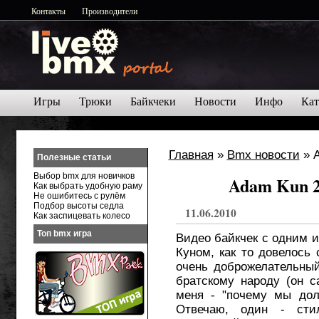
Контакты
Производители
Игры
Трюки
Байкчеки
Новости
Инфо
Кат
Главная
»
Bmx новости
» A
Полезные статьи
Выбор bmx для новичков
Adam Kun 2
Как выбрать удобную раму
Не ошибитесь с рулём
Подбор высоты седла
11.06.2010
Как заспицевать колесо
Топ bmx игра
Видео байкчек с одним
Куном, как то довелось 
очень доброжелательный
братскому народу (он с
меня - "почему мы дол
Отвечаю, один - сти