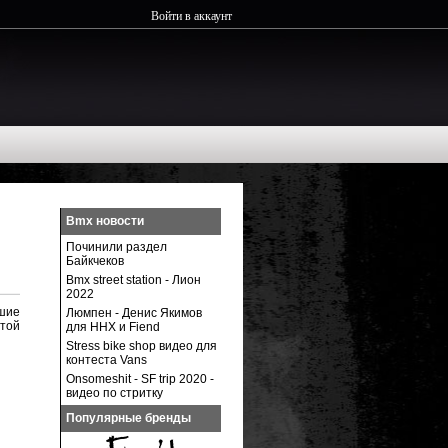
Войти в аккаунт
Bmx новости
Починили раздел
Байкчеков
Bmx street station - Лион
2022
ошие
Люмпен - Денис Якимов
этой
для ННХ и Fiend
Stress bike shop видео для
контеста Vans
Onsomeshit - SF trip 2020 -
видео по стритку
Популярные бренды