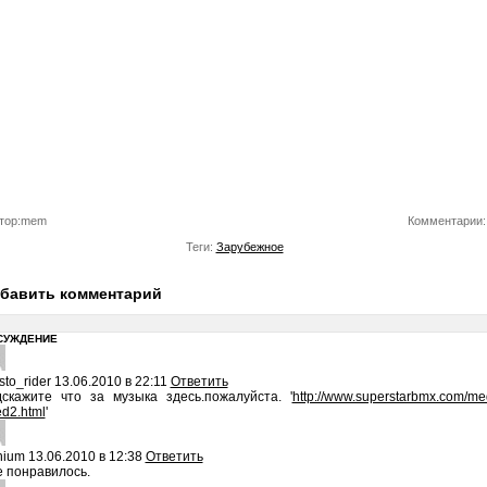
тор:mem
Комментарии:
Теги:
Зарубежное
бавить комментарий
СУЖДЕНИЕ
sto_rider
13.06.2010 в 22:11
Ответить
дскажите что за музыка здесь.пожалуйста. '
http://www.superstarbmx.com/me
ed2.html
'
nium
13.06.2010 в 12:38
Ответить
 понравилось.