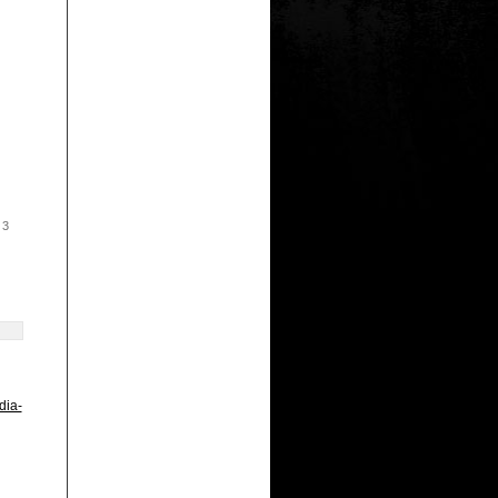
 3
dia-