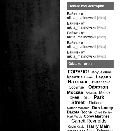
Новые комментарии
Байкчек от
nikita_malinowskii
[Alex]
Байкчек от
nikita_malinowskii
[Alex]
Байкчек от
nikita_malinowskii
[Alex]
Байкчек от
nikita_malinowskii
[Alex]
Байкчек от
nikita_malinowskii
[Alex]
Облако тегов
ГОРЯЧО!
Зарубежное
Креатив
Шедевр
Наше
На стиле
Интересно
Оффтоп
Событие
Москва
Минск
Алматы
Киев
Park
Dirt
Street
Flatland
Dan Lacey
Nathan Williams
Dakota Roche
Chad Kerley
Corey Martinez
Mark Webb
Garrett Reynolds
Harry Main
Kevin Kiraly
Nigel Sylvester