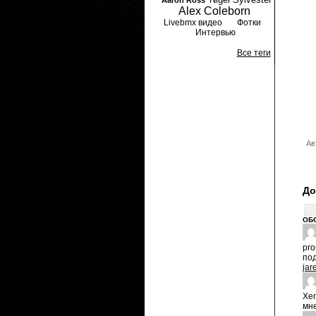
Aaron Ross
Alex Coleborn
Livebmx видео
Фотки
Интервью
Все теги
Ав
До
ОБ
pro
по
jar
Xe
мне