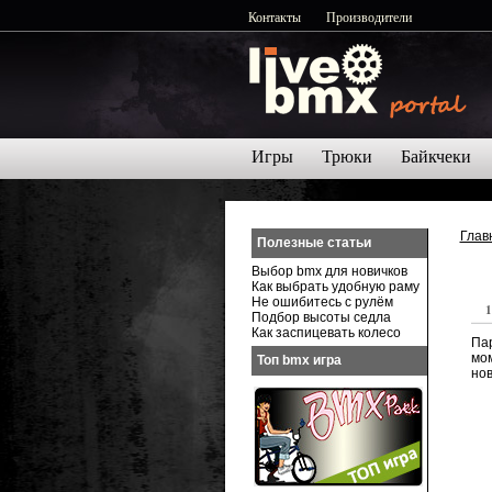
Контакты
Производители
Игры
Трюки
Байкчеки
Глав
Полезные статьи
Выбор bmx для новичков
Как выбрать удобную раму
Не ошибитесь с рулём
1
Подбор высоты седла
Как заспицевать колесо
Пар
мом
Топ bmx игра
нов