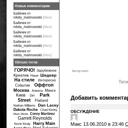
Новые комментарии
Байкчек от
nikita_malinowskii
[Alex]
Байкчек от
nikita_malinowskii
[Alex]
Байкчек от
nikita_malinowskii
[Alex]
Байкчек от
nikita_malinowskii
[Alex]
Байкчек от
nikita_malinowskii
[Alex]
Облако тегов
ГОРЯЧО!
Зарубежное
Автор:mem
Креатив
Шедевр
Наше
На стиле
Интересно
Теги
Оффтоп
Событие
Москва
Минск
Алматы
Киев
Park
Dirt
Добавить коммента
Street
Flatland
Dan Lacey
Nathan Williams
Dakota Roche
Chad Kerley
ОБСУЖДЕНИЕ
Corey Martinez
Mark Webb
Garrett Reynolds
Harry Main
Макс
13.06.2010 в 23:46
О
Kevin Kiraly
Nigel Sylvester