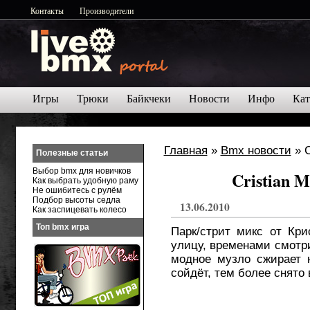
Контакты
Производители
Игры
Трюки
Байкчеки
Новости
Инфо
Кат
Главная
»
Bmx новости
» C
Полезные статьи
Выбор bmx для новичков
Cristian M
Как выбрать удобную раму
Не ошибитесь с рулём
Подбор высоты седла
13.06.2010
Как заспицевать колесо
Топ bmx игра
Парк/стрит микс от Кри
улицу, временами смотри
модное музло сжирает 
сойдёт, тем более снято 