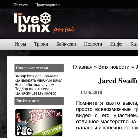
Контакты
Производители
Игры
Трюки
Байкчеки
Новости
Инфо
Кат
Главная
»
Bmx новости
» J
Полезные статьи
Выбор bmx для новичков
Jared Swaff
Как выбрать удобную раму
Не ошибитесь с рулём
Подбор высоты седла
14.06.2010
Как заспицевать колесо
Топ bmx игра
Помните я как-то выкл
просто всевозможные т
видео с его участием
отличное мастерство на
балансы и конечно же за