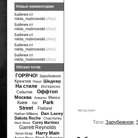
Новые комментарии
Байкчек от
nikita_malinowskii
[Alex]
Байкчек от
nikita_malinowskii
[Alex]
Байкчек от
nikita_malinowskii
[Alex]
Байкчек от
nikita_malinowskii
[Alex]
Байкчек от
nikita_malinowskii
[Alex]
Облако тегов
ГОРЯЧО!
Зарубежное
Креатив
Шедевр
Наше
На стиле
Интересно
Оффтоп
Событие
Москва
Минск
Алматы
Киев
Park
Dirt
Street
Flatland
Автор:mem
Dan Lacey
Nathan Williams
Dakota Roche
Chad Kerley
Теги:
Зарубежное
,
Corey Martinez
Mark Webb
Garrett Reynolds
Harry Main
Kevin Kiraly
Nigel Sylvester