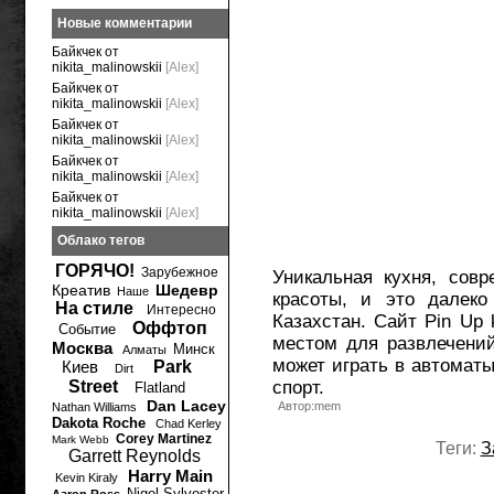
Новые комментарии
Байкчек от
nikita_malinowskii
[Alex]
Байкчек от
nikita_malinowskii
[Alex]
Байкчек от
nikita_malinowskii
[Alex]
Байкчек от
nikita_malinowskii
[Alex]
Байкчек от
nikita_malinowskii
[Alex]
Облако тегов
ГОРЯЧО!
Зарубежное
Уникальная кухня, сов
Креатив
Шедевр
Наше
красоты, и это далеко
На стиле
Интересно
Казахстан. Сайт Pin Up
Оффтоп
Событие
местом для развлечений
Москва
Минск
Алматы
может играть в автоматы
Киев
Park
Dirt
Street
спорт.
Flatland
Dan Lacey
Автор:mem
Nathan Williams
Dakota Roche
Chad Kerley
Corey Martinez
Mark Webb
Теги:
З
Garrett Reynolds
Harry Main
Kevin Kiraly
Nigel Sylvester