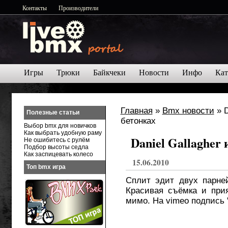
Контакты
Производители
Игры
Трюки
Байкчеки
Новости
Инфо
Кат
Главная
»
Bmx новости
» Da
Полезные статьи
Выбор bmx для новичков
Как выбрать удобную раму
Daniel Gallagher 
Не ошибитесь с рулём
Подбор высоты седла
Как заспицевать колесо
15.06.2010
Топ bmx игра
Сплит эдит двух парне
Красивая съёмка и прия
мимо. На vimeo подпись 