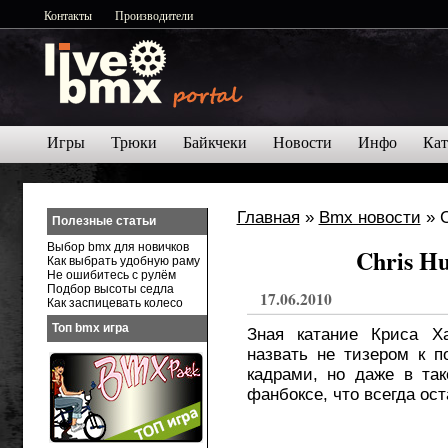
Контакты
Производители
Игры
Трюки
Байкчеки
Новости
Инфо
Кат
Главная
»
Bmx новости
» C
Полезные статьи
Выбор bmx для новичков
Chris Hu
Как выбрать удобную раму
Не ошибитесь с рулём
Подбор высоты седла
17.06.2010
Как заспицевать колесо
Топ bmx игра
Зная катание Криса Х
назвать не тизером к 
кадрами, но даже в та
фанбоксе, что всегда ос