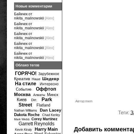
Новые комментарии
Байкчек от
nikita_malinowskii
[Alex]
Байкчек от
nikita_malinowskii
[Alex]
Байкчек от
nikita_malinowskii
[Alex]
Байкчек от
nikita_malinowskii
[Alex]
Байкчек от
nikita_malinowskii
[Alex]
Облако тегов
ГОРЯЧО!
Зарубежное
Креатив
Шедевр
Наше
На стиле
Интересно
Оффтоп
Событие
Москва
Минск
Алматы
Киев
Park
Dirt
Автор:mem
Street
Flatland
Dan Lacey
Nathan Williams
Теги:
З
Dakota Roche
Chad Kerley
Corey Martinez
Mark Webb
Garrett Reynolds
Добавить коммента
Harry Main
Kevin Kiraly
Nigel Sylvester