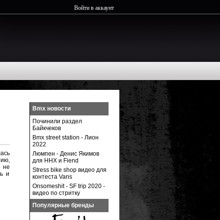
Войти в аккаунт
Bmx новости
Починили раздел
Байкчеков
Bmx street station - Лион
2022
ась
Люмпен - Денис Якимов
ию,
для ННХ и Fiend
 не
Stress bike shop видео для
ть и
контеста Vans
Onsomeshit - SF trip 2020 -
видео по стритку
Популярные бренды