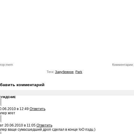
тор:mem
Комментарии:
Теги:
Зарубежное
,
Park
бавить комментарий
СУЖДЕНИЕ
0.06.2010 в 12:49
Ответить
лер жгет
ат
20.06.2010 в 11:05
Ответить
лер ваще сумасшедший дроп сделал в конце !оО пздц )