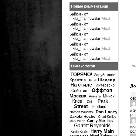
Новые комментарии
Байкчек от
nikita_malinowskii
[Alex]
Байкчек от
nikita_malinowskii
[Alex]
Байкчек от
nikita_malinowskii
[Alex]
Байкчек от
nikita_malinowskii
[Alex]
Байкчек от
nikita_malinowskii
[Alex]
Ав
Облако тегов
ГОРЯЧО!
Зарубежное
Креатив
Шедевр
Наше
На стиле
Интересно
До
Оффтоп
Событие
Москва
Минск
Алматы
ОБ
Киев
Park
Dirt
Street
Flatland
я
2
Dan Lacey
Nathan Williams
рол
Dakota Roche
Chad Kerley
Corey Martinez
Mark Webb
Garrett Reynolds
игн
Harry Main
рол
Kevin Kiraly
Nigel Sylvester