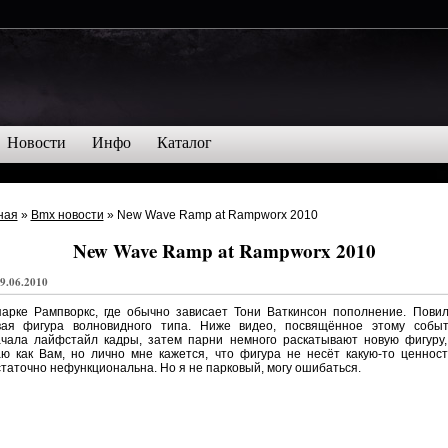
Новости
Инфо
Каталог
ная
»
Bmx новости
» New Wave Ramp at Rampworx 2010
New Wave Ramp at Rampworx 2010
9.06.2010
парке Рампворкс, где обычно зависает Тони Ваткинсон пополнение. Повил
вая фигура волновидного типа. Ниже видео, посвящённое этому событ
ачала лайфстайл кадры, затем парни немного раскатывают новую фигуру,
ю как Вам, но лично мне кажется, что фигура не несёт какую-то ценнос
таточно нефункциональна. Но я не парковый, могу ошибаться.