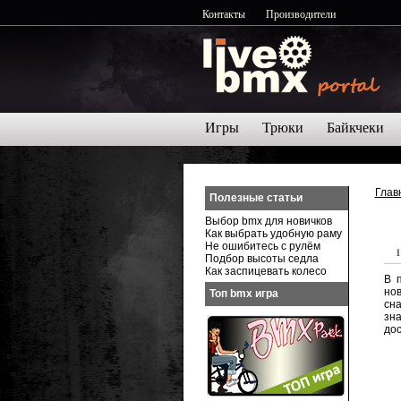
Контакты
Производители
Игры
Трюки
Байкчеки
Глав
Полезные статьи
Выбор bmx для новичков
Как выбрать удобную раму
Не ошибитесь с рулём
1
Подбор высоты седла
Как заспицевать колесо
В 
но
Топ bmx игра
сн
зна
дос