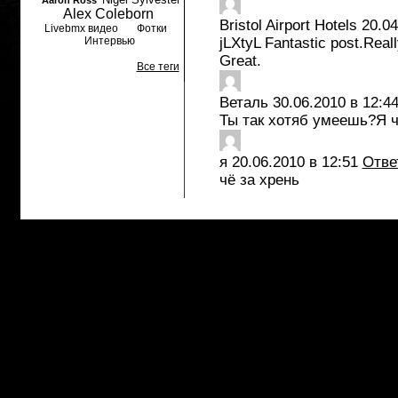
Aaron Ross
Alex Coleborn
Bristol Airport Hotels
20.04
Livebmx видео
Фотки
Интервью
jLXtyL Fantastic post.Real
Great.
Все теги
Веталь
30.06.2010 в 12:4
Ты так хотяб умеешь?Я 
я
20.06.2010 в 12:51
Отве
чё за хрень