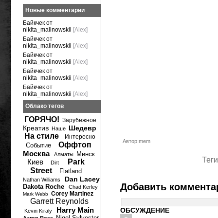
Новые комментарии
Байкчек от
nikita_malinowskii
[Alex]
Байкчек от
nikita_malinowskii
[Alex]
Байкчек от
nikita_malinowskii
[Alex]
Байкчек от
nikita_malinowskii
[Alex]
Байкчек от
nikita_malinowskii
[Alex]
Облако тегов
ГОРЯЧО!
Зарубежное
Креатив
Шедевр
Наше
На стиле
Интересно
Автор:mem
Оффтоп
Событие
Москва
Минск
Алматы
Теги
Киев
Park
Dirt
Street
Flatland
Dan Lacey
Nathan Williams
Добавить коммента
Dakota Roche
Chad Kerley
Corey Martinez
Mark Webb
Garrett Reynolds
Harry Main
ОБСУЖДЕНИЕ
Kevin Kiraly
Nigel Sylvester