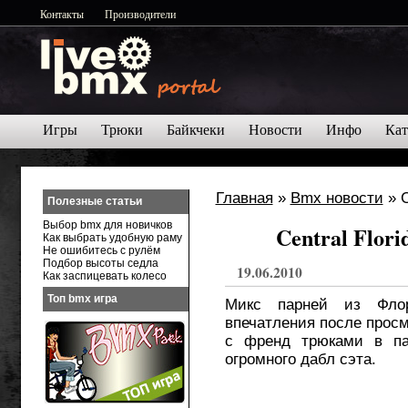
Контакты
Производители
Игры
Трюки
Байкчеки
Новости
Инфо
Кат
Главная
»
Bmx новости
» C
Полезные статьи
Выбор bmx для новичков
Central Flori
Как выбрать удобную раму
Не ошибитесь с рулём
Подбор высоты седла
19.06.2010
Как заспицевать колесо
Топ bmx игра
Микс парней из Флор
впечатления после просм
с френд трюками в па
огромного дабл сэта.