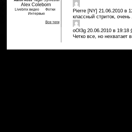
Aaron Ross
Alex Coleborn
Livebmx видео
Фотки
Pierre [NY]
21.06.2010 в 1
Интервью
классный стриток, очень 
Все теги
oOl3g
20.06.2010 в 19:18
Четко все, но нехватает 