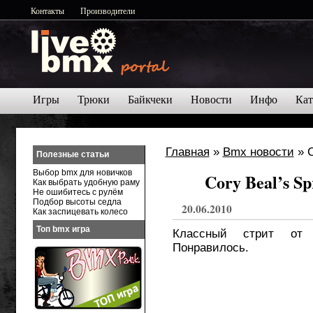
Контакты
Производители
Игры
Трюки
Байкчеки
Новости
Инфо
Кат
Главная
»
Bmx новости
» C
Полезные статьи
Выбор bmx для новичков
Cory Beal’s S
Как выбрать удобную раму
Не ошибитесь с рулём
Подбор высоты седла
20.06.2010
Как заспицевать колесо
Топ bmx игра
Классный стрит от 
Понравилось.