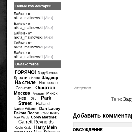
Новые комментарии
Байкчек от
nikita_malinowskii
[Alex]
Байкчек от
nikita_malinowskii
[Alex]
Байкчек от
nikita_malinowskii
[Alex]
Байкчек от
nikita_malinowskii
[Alex]
Байкчек от
nikita_malinowskii
[Alex]
Облако тегов
ГОРЯЧО!
Зарубежное
Креатив
Шедевр
Наше
На стиле
Интересно
Оффтоп
Событие
Автор:mem
Москва
Минск
Алматы
Киев
Park
Dirt
Теги:
Зар
Street
Flatland
Dan Lacey
Nathan Williams
Dakota Roche
Chad Kerley
Добавить коммента
Corey Martinez
Mark Webb
Garrett Reynolds
Harry Main
Kevin Kiraly
ОБСУЖДЕНИЕ
Nigel Sylvester