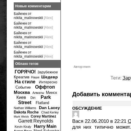
Новые комментарии
Байкчек от
nikita_malinowskii
[Alex]
Байкчек от
nikita_malinowskii
[Alex]
Байкчек от
nikita_malinowskii
[Alex]
Байкчек от
nikita_malinowskii
[Alex]
Байкчек от
nikita_malinowskii
[Alex]
Облако тегов
Автор:mem
ГОРЯЧО!
Зарубежное
Креатив
Шедевр
Наше
Теги:
Зар
На стиле
Интересно
Оффтоп
Событие
Москва
Минск
Алматы
Добавить коммента
Киев
Park
Dirt
Street
Flatland
Dan Lacey
ОБСУЖДЕНИЕ
Nathan Williams
Dakota Roche
Chad Kerley
Corey Martinez
Mark Webb
Garrett Reynolds
Вася
22.06.2010 в 22:21
О
Harry Main
для них типично может
Kevin Kiraly
Nigel Sylvester