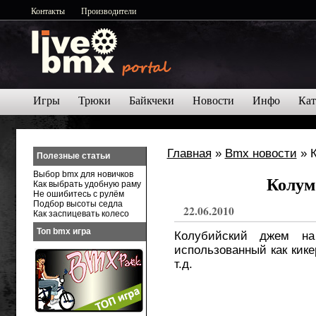
Контакты
Производители
Игры
Трюки
Байкчеки
Новости
Инфо
Кат
Главная
»
Bmx новости
» 
Полезные статьи
Выбор bmx для новичков
Колум
Как выбрать удобную раму
Не ошибитесь с рулём
Подбор высоты седла
22.06.2010
Как заспицевать колесо
Топ bmx игра
Колубийский джем на
использованный как кике
т.д.