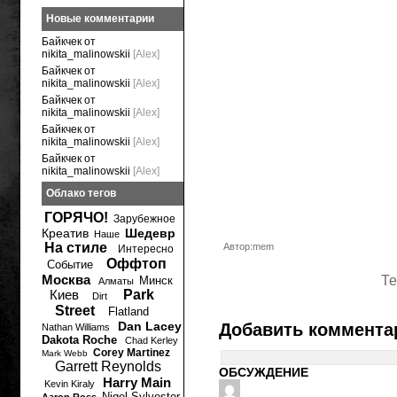
Новые комментарии
Байкчек от
nikita_malinowskii
[Alex]
Байкчек от
nikita_malinowskii
[Alex]
Байкчек от
nikita_malinowskii
[Alex]
Байкчек от
nikita_malinowskii
[Alex]
Байкчек от
nikita_malinowskii
[Alex]
Облако тегов
ГОРЯЧО!
Зарубежное
Креатив
Шедевр
Наше
На стиле
Автор:mem
Интересно
Оффтоп
Событие
Москва
Те
Минск
Алматы
Киев
Park
Dirt
Street
Flatland
Dan Lacey
Добавить коммента
Nathan Williams
Dakota Roche
Chad Kerley
Corey Martinez
Mark Webb
Garrett Reynolds
ОБСУЖДЕНИЕ
Harry Main
Kevin Kiraly
Nigel Sylvester