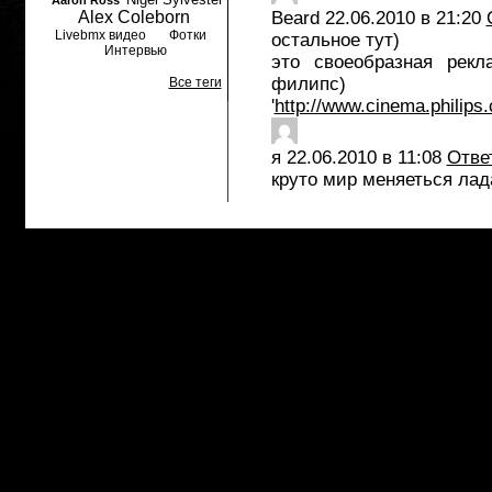
Aaron Ross
Alex Coleborn
Beard
22.06.2010 в 21:20
Livebmx видео
Фотки
остальное тут)
Интервью
это своеобразная рекл
филипс)
Все теги
'
http://www.cinema.philips
я
22.06.2010 в 11:08
Отве
круто мир меняеться лад