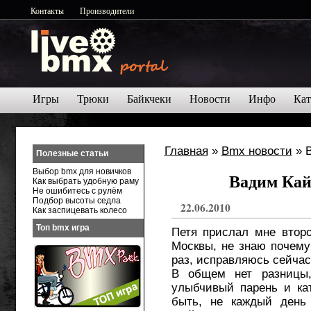
Контакты
Производители
Игры
Трюки
Байкчеки
Новости
Инфо
Кат
Главная
»
Bmx новости
» В
Полезные статьи
Выбор bmx для новичков
Вадим Кай
Как выбрать удобную раму
Не ошибитесь с рулём
Подбор высоты седла
22.06.2010
Как заспицевать колесо
Топ bmx игра
Петя прислал мне втор
Москвы, не знаю почему
раз, исправляюсь сейчас
В общем нет разницы
улыбчивый парень и кат
быть, не каждый день