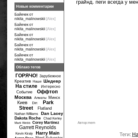
грайнд. пеги всегда у мен
Новые комментарии
Байкчек от
nikita_malinowskii
[Alex]
Байкчек от
nikita_malinowskii
[Alex]
Байкчек от
nikita_malinowskii
[Alex]
Байкчек от
nikita_malinowskii
[Alex]
Байкчек от
nikita_malinowskii
[Alex]
Облако тегов
ГОРЯЧО!
Зарубежное
Креатив
Шедевр
Наше
На стиле
Интересно
Оффтоп
Событие
Москва
Минск
Алматы
Киев
Park
Dirt
Street
Flatland
Dan Lacey
Nathan Williams
Dakota Roche
Chad Kerley
Corey Martinez
Автор:mem
Mark Webb
Garrett Reynolds
Harry Main
Kevin Kiraly
Теги:
Н
Nigel Sylvester