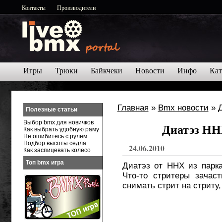
Контакты
Производители
Игры
Трюки
Байкчеки
Новости
Инфо
Кат
Главная
»
Bmx новости
» Д
Полезные статьи
Выбор bmx для новичков
Диатэз НН
Как выбрать удобную раму
Не ошибитесь с рулём
Подбор высоты седла
24.06.2010
Как заспицевать колесо
Топ bmx игра
Диатэз от ННХ из парка
Что-то стритеры зачас
снимать стрит на стриту, 