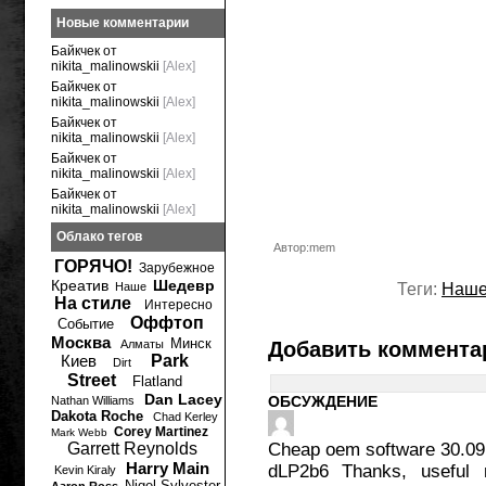
Новые комментарии
Байкчек от
nikita_malinowskii
[Alex]
Байкчек от
nikita_malinowskii
[Alex]
Байкчек от
nikita_malinowskii
[Alex]
Байкчек от
nikita_malinowskii
[Alex]
Байкчек от
nikita_malinowskii
[Alex]
Облако тегов
Автор:mem
ГОРЯЧО!
Зарубежное
Креатив
Шедевр
Наше
Теги:
Наш
На стиле
Интересно
Оффтоп
Событие
Москва
Минск
Алматы
Добавить коммента
Киев
Park
Dirt
Street
Flatland
Dan Lacey
ОБСУЖДЕНИЕ
Nathan Williams
Dakota Roche
Chad Kerley
Corey Martinez
Mark Webb
Garrett Reynolds
Cheap oem software
30.09
Harry Main
dLP2b6 Thanks, useful 
Kevin Kiraly
Nigel Sylvester